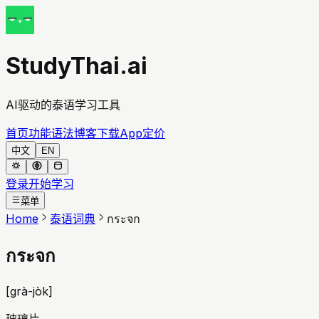
StudyThai.ai
AI驱动的泰语学习工具
首页
功能
语法
博客
下载App
定价
中文
EN
登录
开始学习
菜单
Home
泰语词典
กระจก
กระจก
[
grà-jòk
]