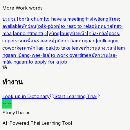
More Work words
ประชุม
[
bprà-chum
]
to have a meeting
ว่าง
[
wâang
]
free;
available
พักผ่อน
[
pák-pɔ̀ɔn
]
to rest; to relax
นัดหมาย
[
nát-
mǎai
]
appointment
ยุ่ง
[
yûng
]
busy
หัวหน้า
[
hǔa-nâa
]
boss;
supervisor
เพื่อนร่วมงาน
[
pʉ̂an-rûam-ngaan
]
colleague;
coworker
ลาพัก
[
laa-pák
]
to take leave
ทำงานล่วงเวลา
[
tam-
ngaan lûang-wee-laa
]
to work overtime
สมัครงาน
[
sa-
màk-ngaan
]
to apply for a job
ทำงาน
Look up in Dictionary
Start Learning Thai
StudyThai.ai
AI-Powered Thai Learning Tool