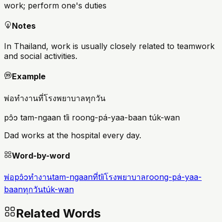
work; perform one's duties
Notes
In Thailand, work is usually closely related to teamwork
and social activities.
Example
พ่อทำงานที่โรงพยาบาลทุกวัน
pɔ̂ɔ tam-ngaan tîi roong-pá-yaa-baan túk-wan
Dad works at the hospital every day.
Word-by-word
พ่อ
pɔ̂ɔ
ทำงาน
tam-ngaan
ที่
tîi
โรงพยาบาล
roong-pá-yaa-
baan
ทุกวัน
túk-wan
Related Words