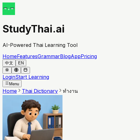
StudyThai.ai
AI-Powered Thai Learning Tool
Home
Features
Grammar
Blog
App
Pricing
中文
EN
Login
Start Learning
Menu
Home
Thai Dictionary
ทำงาน