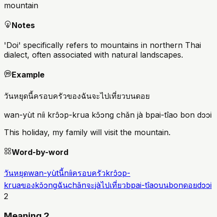
mountain
Notes
'Doi' specifically refers to mountains in northern Thai
dialect, often associated with natural landscapes.
Example
วันหยุดนี้ครอบครัวของฉันจะไปเที่ยวบนดอย
wan-yùt níi krɔ̂ɔp-krua kɔ̌ɔng chǎn jà bpai-tîao bon dɔɔi
This holiday, my family will visit the mountain.
Word-by-word
วันหยุด
wan-yùt
นี้
níi
ครอบครัว
krɔ̂ɔp-
krua
ของ
kɔ̌ɔng
ฉัน
chǎn
จะ
jà
ไปเที่ยว
bpai-tîao
บน
bon
ดอย
dɔɔi
2
Meaning 2