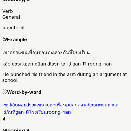
Verb
General
punch; hit
Example
เขาดอยแขนเพื่อนตอนทะเลาะกันที่โรงเรียน
kǎo dɔɔi kɛ̌ɛn pʉ̂an dtɔɔn tá-lɔ́ gan-tîi roong-rian
He punched his friend in the arm during an argument at
school.
Word-by-word
เขา
kǎo
ดอย
dɔɔi
แขน
kɛ̌ɛn
เพื่อน
pʉ̂an
ตอน
dtɔɔn
ทะเลาะ
tá-
lɔ́
กันที่
gan-tîi
โรงเรียน
roong-rian
4
Meaning 4