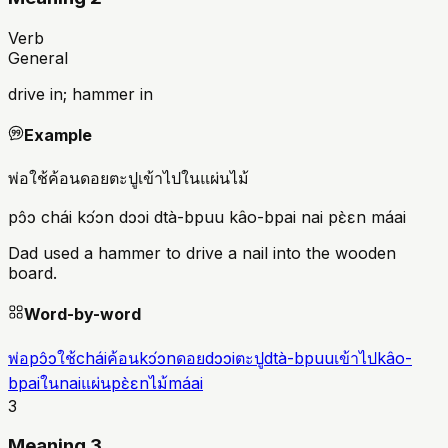
Verb
General
drive in; hammer in
Example
พ่อใช้ค้อนดอยตะปูเข้าไปในแผ่นไม้
pɔ̂ɔ chái kɔ́ɔn dɔɔi dtà-bpuu kâo-bpai nai pɛ̀ɛn máai
Dad used a hammer to drive a nail into the wooden
board.
Word-by-word
พ่อ
pɔ̂ɔ
ใช้
chái
ค้อน
kɔ́ɔn
ดอย
dɔɔi
ตะปู
dtà-bpuu
เข้าไป
kâo-
bpai
ใน
nai
แผ่น
pɛ̀ɛn
ไม้
máai
3
Meaning 3