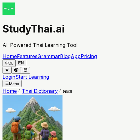
StudyThai.ai
AI-Powered Thai Learning Tool
Home
Features
Grammar
Blog
App
Pricing
中文
EN
Login
Start Learning
Menu
Home
Thai Dictionary
ดอย