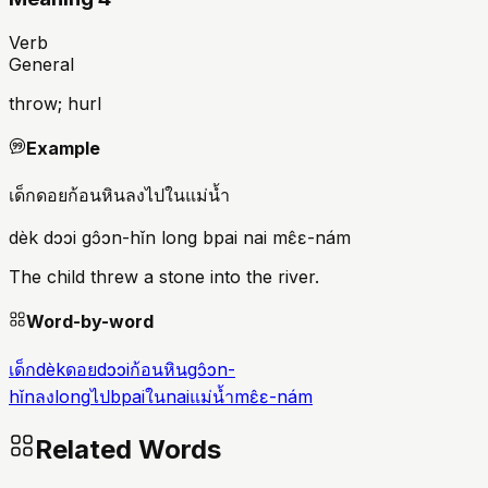
Verb
General
throw; hurl
Example
เด็กดอยก้อนหินลงไปในแม่น้ำ
dèk dɔɔi gɔ̂ɔn-hǐn long bpai nai mɛ̂ɛ-nám
The child threw a stone into the river.
Word-by-word
เด็ก
dèk
ดอย
dɔɔi
ก้อนหิน
gɔ̂ɔn-
hǐn
ลง
long
ไป
bpai
ใน
nai
แม่น้ำ
mɛ̂ɛ-nám
Related Words