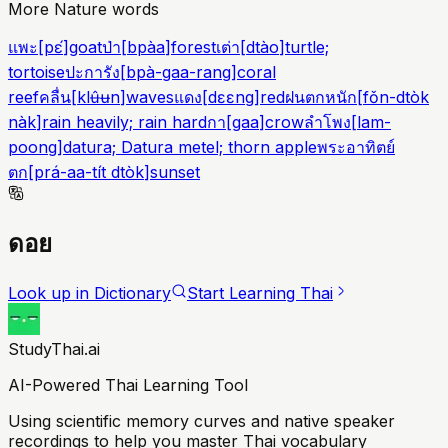
More Nature words
แพะ
[
pɛ́
]
goat
ป่า
[
bpàa
]
forest
เต่า
[
dtào
]
turtle;
tortoise
ปะการัง
[
bpà-gaa-rang
]
coral
reef
คลื่น
[
klʉ̂ʉn
]
waves
แดง
[
dɛɛng
]
red
ฝนตกหนัก
[
fǒn-dtòk
nàk
]
rain heavily; rain hard
กา
[
gaa
]
crow
ลำโพง
[
lam-
poong
]
datura; Datura metel; thorn apple
พระอาทิตย์
ตก
[
prá-aa-tít dtòk
]
sunset
ดอย
Look up in Dictionary
Start Learning Thai
StudyThai.ai
AI-Powered Thai Learning Tool
Using scientific memory curves and native speaker
recordings to help you master Thai vocabulary