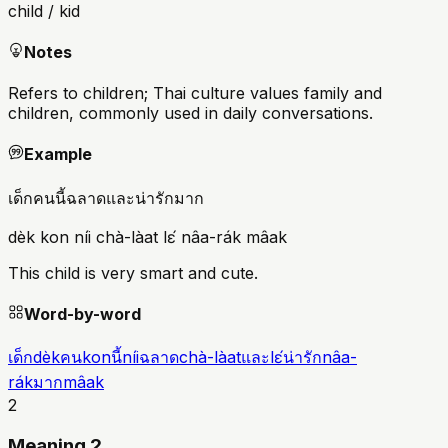
child / kid
Notes
Refers to children; Thai culture values family and
children, commonly used in daily conversations.
Example
เด็กคนนี้ฉลาดและน่ารักมาก
dèk kon níi chà-làat lɛ́ nâa-rák mâak
This child is very smart and cute.
Word-by-word
เด็ก
dèk
คน
kon
นี้
níi
ฉลาด
chà-làat
และ
lɛ́
น่ารัก
nâa-
rák
มาก
mâak
2
Meaning 2