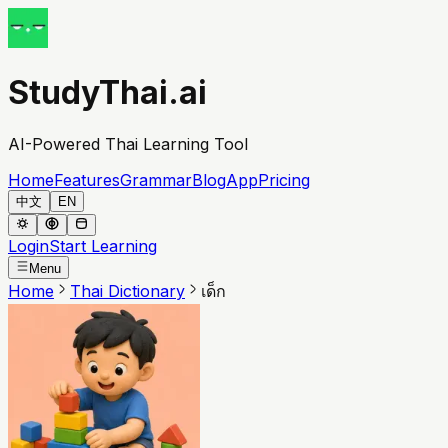
StudyThai.ai
AI-Powered Thai Learning Tool
Home
Features
Grammar
Blog
App
Pricing
中文
EN
Login
Start Learning
Menu
Home
Thai Dictionary
เด็ก