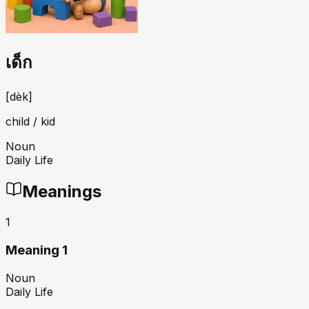
เด็ก
[
dèk
]
child / kid
Noun
Daily Life
Meanings
1
Meaning 1
Noun
Daily Life