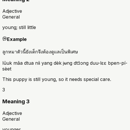
Adjective
General
young; still little
Example
ลูกหมาตัวนี้ยังเด็กจึงต้องดูแลเป็นพิเศษ
lûuk mǎa dtua níi yang dèk jʉng dtɔ̂ɔng duu-lɛɛ bpen-pí-
sèet
This puppy is still young, so it needs special care.
3
Meaning 3
Adjective
General
younger