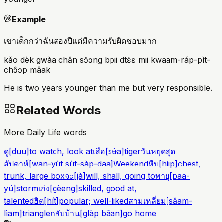
Example
เขาเด็กกว่าฉันสองปีแต่มีความรับผิดชอบมาก
kǎo dèk gwàa chǎn sɔ̌ɔng bpii dtɛ̀ɛ mii kwaam-ráp-pìt-
chɔ̂ɔp mâak
He is two years younger than me but very responsible.
Related Words
More Daily Life words
ดู
[
duu
]
to watch, look at
เสือ
[
sʉ̌a
]
tiger
วันหยุดสุด
สัปดาห์
[
wan-yùt sùt-sàp-daa
]
Weekend
หีบ
[
hìip
]
chest,
trunk, large box
จะ
[
jà
]
will, shall, going to
พายุ
[
paa-
yú
]
storm
เก่ง
[
gèeng
]
skilled, good at,
talented
ฮิต
[
hít
]
popular; well-liked
สามเหลี่ยม
[
sǎam-
lìam
]
triangle
กลับบ้าน
[
glàp bâan
]
go home