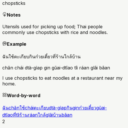
chopsticks
Notes
Utensils used for picking up food; Thai people
commonly use chopsticks with rice and noodles.
Example
ฉันใช้ตะเกียบกินก๋วยเตี๋ยวที่ร้านใกล้บ้าน
chǎn chái dtà-gìap gin gǔai-dtǐao tîi ráan glâi bâan
I use chopsticks to eat noodles at a restaurant near my
home.
Word-by-word
ฉัน
chǎn
ใช้
chái
ตะเกียบ
dtà-gìap
กิน
gin
ก๋วยเตี๋ยว
gǔai-
dtǐao
ที่
tîi
ร้าน
ráan
ใกล้
glâi
บ้าน
bâan
2