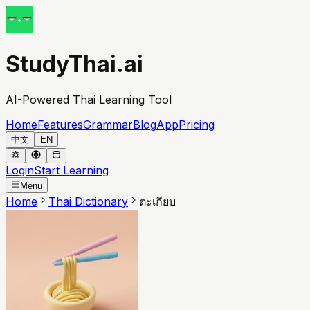
StudyThai.ai
AI-Powered Thai Learning Tool
Home
Features
Grammar
Blog
App
Pricing
中文
EN
Login
Start Learning
Menu
Home
Thai Dictionary
ตะเกียบ