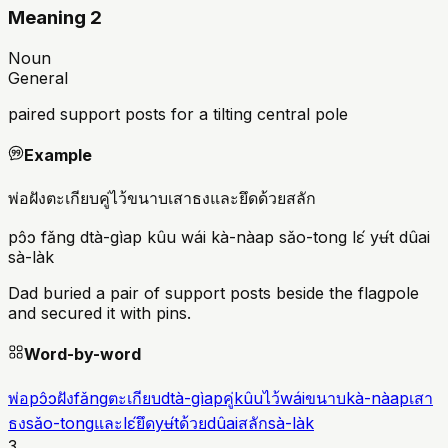
Meaning 2
Noun
General
paired support posts for a tilting central pole
Example
พ่อฝังตะเกียบคู่ไว้ขนาบเสาธงและยึดด้วยสลัก
pɔ̂ɔ fǎng dtà-gìap kûu wái kà-nàap sǎo-tong lɛ́ yʉ́t dûai
sà-làk
Dad buried a pair of support posts beside the flagpole
and secured it with pins.
Word-by-word
พ่อ
pɔ̂ɔ
ฝัง
fǎng
ตะเกียบ
dtà-gìap
คู่
kûu
ไว้
wái
ขนาบ
kà-nàap
เสา
ธง
sǎo-tong
และ
lɛ́
ยึด
yʉ́t
ด้วย
dûai
สลัก
sà-làk
3