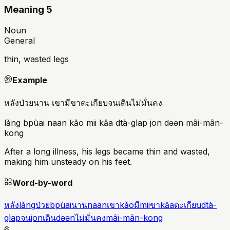
Meaning 5
Noun
General
thin, wasted legs
Example
หลังป่วยนาน เขามีขาตะเกียบจนเดินไม่มั่นคง
lǎng bpùai naan kǎo mii kǎa dtà-gìap jon dəən mâi-mân-
kong
After a long illness, his legs became thin and wasted,
making him unsteady on his feet.
Word-by-word
หลัง
lǎng
ป่วย
bpùai
นาน
naan
เขา
kǎo
มี
mii
ขา
kǎa
ตะเกียบ
dtà-
gìap
จน
jon
เดิน
dəən
ไม่มั่นคง
mâi-mân-kong
6