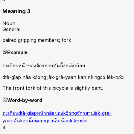
Meaning 3
Noun
General
paired gripping members; fork
Example
ตะเกียบหน้าของจักรยานคันนี้งอเล็กน้อย
dtà-gìap nâa kɔ̌ɔng jàk-grà-yaan kan níi ngɔɔ lék-nɔ́ɔi
The front fork of this bicycle is slightly bent.
Word-by-word
ตะเกียบ
dtà-gìap
หน้า
nâa
ของ
kɔ̌ɔng
จักรยาน
jàk-grà-
yaan
คัน
kan
นี้
níi
งอ
ngɔɔ
เล็กน้อย
lék-nɔ́ɔi
4