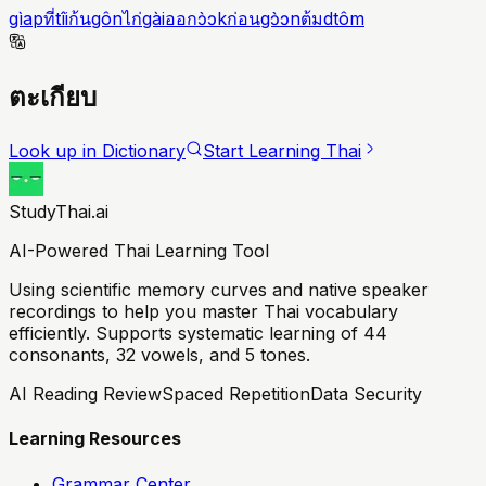
gìap
ที่
tîi
ก้น
gôn
ไก่
gài
ออก
ɔ̀ɔk
ก่อน
gɔ̀ɔn
ต้ม
dtôm
ตะเกียบ
Look up in Dictionary
Start Learning Thai
StudyThai.ai
AI-Powered Thai Learning Tool
Using scientific memory curves and native speaker
recordings to help you master Thai vocabulary
efficiently. Supports systematic learning of 44
consonants, 32 vowels, and 5 tones.
AI Reading Review
Spaced Repetition
Data Security
Learning Resources
Grammar Center