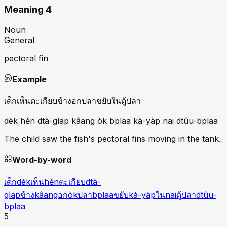
Meaning 4
Noun
General
pectoral fin
Example
เด็กเห็นตะเกียบข้างอกปลาขยับในตู้ปลา
dèk hěn dtà-gìap kâang òk bplaa kà-yàp nai dtûu-bplaa
The child saw the fish's pectoral fins moving in the tank.
Word-by-word
เด็ก
dèk
เห็น
hěn
ตะเกียบ
dtà-
gìap
ข้าง
kâang
อก
òk
ปลา
bplaa
ขยับ
kà-yàp
ใน
nai
ตู้ปลา
dtûu-
bplaa
5