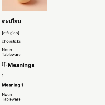
ตะเกียบ
[
dtà-gìap
]
chopsticks
Noun
Tableware
Meanings
1
Meaning 1
Noun
Tableware