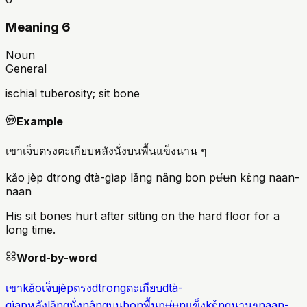
Meaning 6
Noun
General
ischial tuberosity; sit bone
Example
เขาเจ็บตรงตะเกียบหลังนั่งบนพื้นแข็งนาน ๆ
kǎo jèp dtrong dtà-gìap lǎng nâng bon pʉ́ʉn kɛ̌ng naan-
naan
His sit bones hurt after sitting on the hard floor for a
long time.
Word-by-word
เขา
kǎo
เจ็บ
jèp
ตรง
dtrong
ตะเกียบ
dtà-
gìap
หลัง
lǎng
นั่ง
nâng
บน
bon
พื้น
pʉ́ʉn
แข็ง
kɛ̌ng
นานๆ
naan-