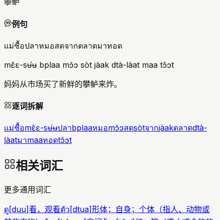
攀鲈
例句
แม่ซื้อปลาหมอสดจากตลาดมาทอด
mɛ̂ɛ-sʉ́ʉ bplaa mɔ̌ɔ sòt jàak dtà-làat maa tɔ̂ɔt
妈妈从市场买了新鲜的攀鲈来炸。
逐词拆解
แม่ซื้อ
mɛ̂ɛ-sʉ́ʉ
ปลา
bplaa
หมอ
mɔ̌ɔ
สด
sòt
จาก
jàak
ตลาด
dtà-
làat
มา
maa
ทอด
tɔ̂ɔt
相关词汇
更多通用词汇
ดู
[
duu
]
看，观看
ตัว
[
dtua
]
形体；自身；个体（指人、动物或