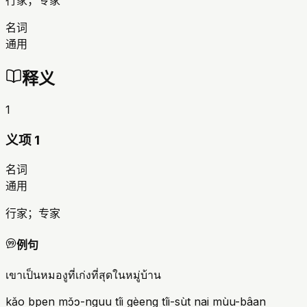
行家；专家
名词
通用
释义
1
义项 1
名词
通用
行家；专家
例句
เขาเป็นหมองูที่เก่งที่สุดในหมู่บ้าน
kǎo bpen mɔ̌ɔ-nguu tîi gèeng tîi-sùt nai mùu-bâan