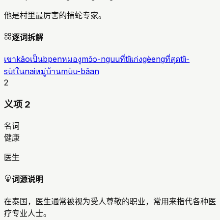
他是村里最厉害的捕蛇专家。
逐词拆解
เขา
kǎo
เป็น
bpen
หมองู
mɔ̌ɔ-nguu
ที่
tîi
เก่ง
gèeng
ที่สุด
tîi-
sùt
ใน
nai
หมู่บ้าน
mùu-bâan
2
义项 2
名词
健康
医生
词源说明
在泰国，医生通常被视为受人尊敬的职业，常用来指代各种医
疗专业人士。