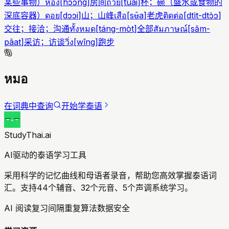
某些事物）
ห้อง
[
hɔ̂ɔng
]
房间
ถ้วย
[
tûai
]
杯；碗（盛水或食物的
深底容器）
ดอย
[
dɔɔi
]
山；山峰
เสือ
[
sʉ̌a
]
老虎
ติดต่อ
[
dtìt-dtɔ̀ɔ
]
交往；接洽；沟通
ทั้งหมด
[
táng-mòt
]
全部
สัมภาษณ์
[
sǎm-
pâat
]
采访；访谈
วิ่ง
[
wîng
]
跑步
หมอ
在词典中查询
开始学泰语
StudyThai.ai
AI驱动的泰语学习工具
采用科学的记忆曲线和母语者录音，帮助您高效掌握泰语词
汇。支持44个辅音、32个元音、5个声调系统学习。
AI 阅读复习
间隔重复算法
数据安全