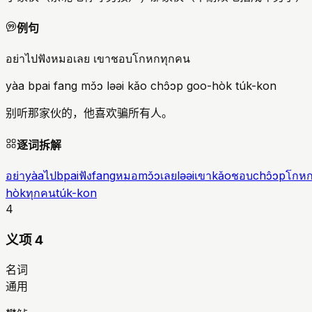
例句
อย่าไปฟังหมอเลย เขาชอบโกหกทุกคน
yàa bpai fang mɔ̌ɔ ləəi kǎo chɔ̂ɔp goo-hòk túk-kon
别听那家伙的，他喜欢骗所有人。
逐词拆解
อย่า
yàa
ไป
bpai
ฟัง
fang
หมอ
mɔ̌ɔ
เลย
ləəi
เขา
kǎo
ชอบ
chɔ̂ɔp
โกห
hòk
ทุกคน
túk-kon
4
义项 4
名词
通用