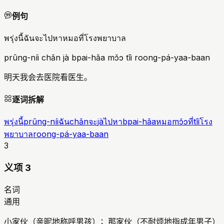
例句
พรุ่งนี้ฉันจะไปหาหมอที่โรงพยาบาล
prûng-níi chǎn jà bpai-hǎa mɔ̌ɔ tîi roong-pá-yaa-baan
明天我会去医院看医生。
逐词拆解
พรุ่งนี้
prûng-níi
ฉัน
chǎn
จะ
jà
ไปหา
bpai-hǎa
หมอ
mɔ̌ɔ
ที่
tîi
โรง
พยาบาล
roong-pá-yaa-baan
3
义项 3
名词
通用
小家伙（亲昵地称呼男孩）；那家伙（不耐烦地指成年男子）