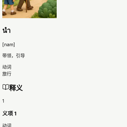
นำ
[
nam
]
带领，引导
动词
旅行
释义
1
义项 1
动词