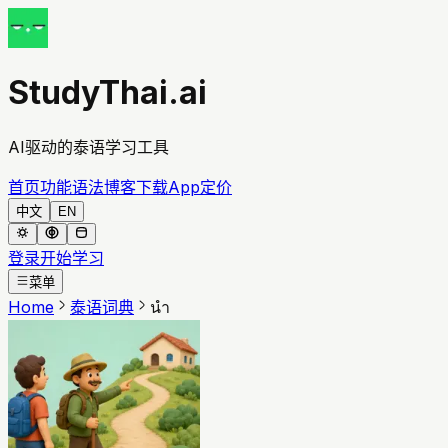
StudyThai.ai
AI驱动的泰语学习工具
首页
功能
语法
博客
下载App
定价
中文
EN
登录
开始学习
菜单
Home
泰语词典
นำ