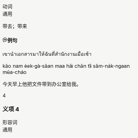
动词
通用
带去；带来
例句
เขานำเอกสารมาให้ฉันที่สำนักงานเมื่อเช้า
kǎo nam èek-gà-sǎan maa hâi chǎn tîi sǎm-nák-ngaan
mʉ̂a-cháo
今天早上他把文件带到办公室给我。
4
义项 4
形容词
通用