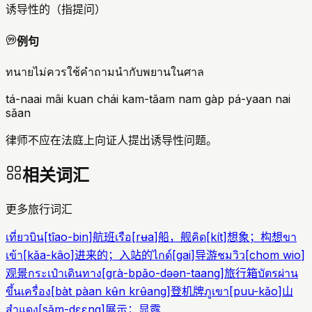
诱导性的（指提问）
例句
ทนายไม่ควรใช้คำถามนำกับพยานในศาล
tá-naai mâi kuan chái kam-tǎam nam gàp pá-yaan nai
sǎan
律师不应在法庭上向证人提出诱导性问题。
相关词汇
更多旅行词汇
เที่ยวบิน
[
tîao-bin
]
航班
เรือ
[
rʉa
]
船，舰
คิด
[
kít
]
想象；构想
ขา
เข้า
[
kǎa-kâo
]
进来的；入站的
ไกด์
[
gai
]
导游
ชมวิว
[
chom wio
]
观景
กระเป๋าเดินทาง
[
grà-bpǎo-dəən-taang
]
旅行箱
บัตรผ่าน
ขึ้นเครื่อง
[
bàt pàan kʉ̂n krʉ̂ang
]
登机牌
ภูเขา
[
puu-kǎo
]
山
สำแดง
[
sǎm-dɛɛng
]
展示；显露