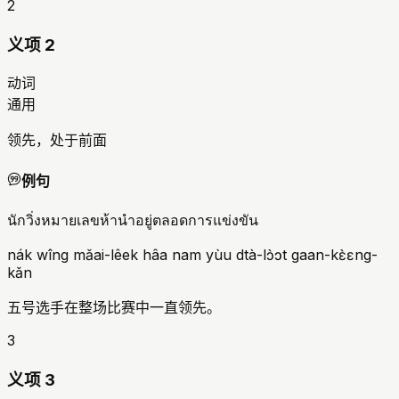
2
义项 2
动词
通用
领先，处于前面
例句
นักวิ่งหมายเลขห้านำอยู่ตลอดการแข่งขัน
nák wîng mǎai-lêek hâa nam yùu dtà-lɔ̀ɔt gaan-kɛ̀ɛng-
kǎn
五号选手在整场比赛中一直领先。
3
义项 3