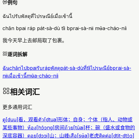
例句
ฉันไปรับพัสดุที่ไปรษณีย์เมื่อเช้านี้
chǎn bpai ráp pát-sà-dù tîi bprai-sà-nii mʉ̂a-cháo-níi
我今天早上去邮局取了包裹。
逐词拆解
ฉัน
chǎn
ไป
bpai
รับ
ráp
พัสดุ
pát-sà-dù
ที่
tîi
ไปรษณีย์
bprai-sà-
nii
เมื่อเช้านี้
mʉ̂a-cháo-níi
相关词汇
更多通用词汇
ดู
[
duu
]
看，观看
ตัว
[
dtua
]
形体；自身；个体（指人、动物或
某些事物）
ห้อง
[
hɔ̂ɔng
]
房间
ถ้วย
[
tûai
]
杯；碗（盛水或食物的
深底容器）
ดอย
[
dɔɔi
]
山；山峰
เสือ
[
sʉ̌a
]
老虎
ติดต่อ
[
dtìt-dtɔ̀ɔ
]