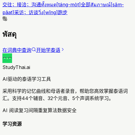
交往；接洽；沟通
ทั้งหมด
[
táng-mòt
]
全部
สัมภาษณ์
[
sǎm-
pâat
]
采访；访谈
วิ่ง
[
wîng
]
跑步
พัสดุ
在词典中查询
开始学泰语
StudyThai.ai
AI驱动的泰语学习工具
采用科学的记忆曲线和母语者录音，帮助您高效掌握泰语词
汇。支持44个辅音、32个元音、5个声调系统学习。
AI 阅读复习
间隔重复算法
数据安全
学习资源