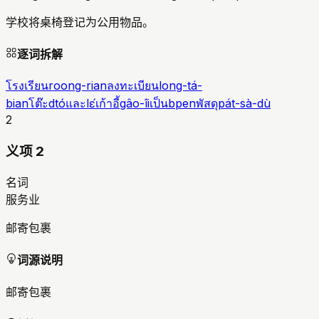
学校将桌椅登记为公用物品。
逐词拆解
โรงเรียน
roong-rian
ลงทะเบียน
long-tá-
bian
โต๊ะ
dtó
และ
lɛ́
เก้าอี้
gâo-îi
เป็น
bpen
พัสดุ
pát-sà-dù
2
义项 2
名词
服务业
邮寄包裹
词源说明
邮寄包裹