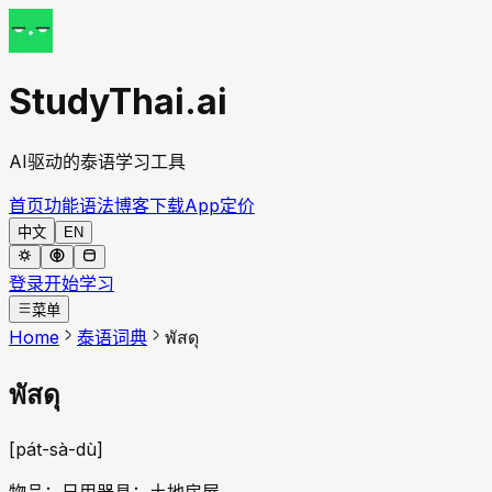
StudyThai.ai
AI驱动的泰语学习工具
首页
功能
语法
博客
下载App
定价
中文
EN
登录
开始学习
菜单
Home
泰语词典
พัสดุ
พัสดุ
[
pát-sà-dù
]