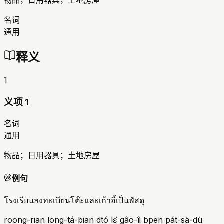
物品；日用器具；土地房屋
名词
通用
释义
1
义项 1
名词
通用
物品；日用器具；土地房屋
例句
โรงเรียนลงทะเบียนโต๊ะและเก้าอี้เป็นพัสดุ
roong-rian long-tá-bian dtó lɛ́ gâo-îi bpen pát-sà-dù