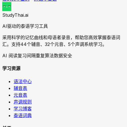
StudyThai.ai
AI驱动的泰语学习工具
采用科学的记忆曲线和母语者录音，帮助您高效掌握泰语词
汇。支持44个辅音、32个元音、5个声调系统学习。
AI 阅读复习
间隔重复算法
数据安全
学习资源
语法中心
辅音表
元音表
声调规则
学习博客
泰语词典