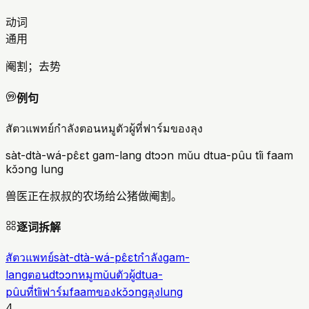
动词
通用
阉割；去势
例句
สัตวแพทย์กำลังตอนหมูตัวผู้ที่ฟาร์มของลุง
sàt-dtà-wá-pɛ̂ɛt gam-lang dtɔɔn mǔu dtua-pûu tîi faam
kɔ̌ɔng lung
兽医正在叔叔的农场给公猪做阉割。
逐词拆解
สัตวแพทย์
sàt-dtà-wá-pɛ̂ɛt
กำลัง
gam-
lang
ตอน
dtɔɔn
หมู
mǔu
ตัวผู้
dtua-
pûu
ที่
tîi
ฟาร์ม
faam
ของ
kɔ̌ɔng
ลุง
lung
4