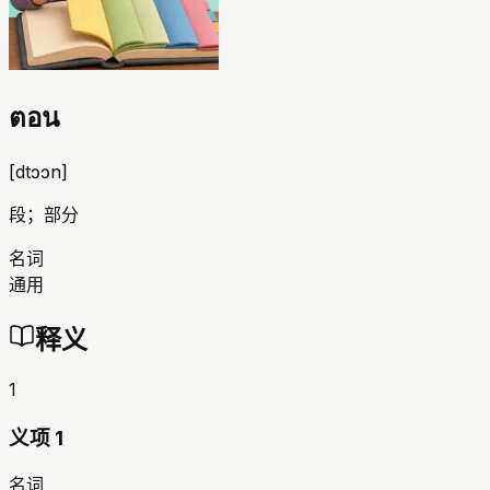
ตอน
[
dtɔɔn
]
段；部分
名词
通用
释义
1
义项 1
名词