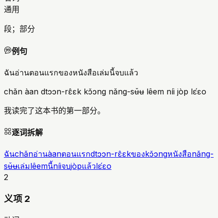
通用
段；部分
例句
ฉันอ่านตอนแรกของหนังสือเล่มนี้จบแล้ว
chǎn àan dtɔɔn-rɛ̂ɛk kɔ̌ɔng nǎng-sʉ̌ʉ lêem níi jòp lɛ́ɛo
我读完了这本书的第一部分。
逐词拆解
ฉัน
chǎn
อ่าน
àan
ตอนแรก
dtɔɔn-rɛ̂ɛk
ของ
kɔ̌ɔng
หนังสือ
nǎng-
sʉ̌ʉ
เล่ม
lêem
นี้
níi
จบ
jòp
แล้ว
lɛ́ɛo
2
义项 2