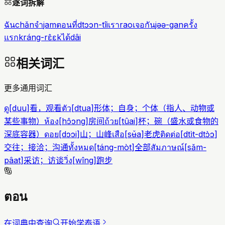
逐词拆解
ฉัน
chǎn
จำ
jam
ตอนที่
dtɔɔn-tîi
เรา
rao
เจอกัน
jəə-gan
ครั้ง
แรก
kráng-rɛ̂ɛk
ได้
dâi
相关词汇
更多通用词汇
ดู
[
duu
]
看，观看
ตัว
[
dtua
]
形体；自身；个体（指人、动物或
某些事物）
ห้อง
[
hɔ̂ɔng
]
房间
ถ้วย
[
tûai
]
杯；碗（盛水或食物的
深底容器）
ดอย
[
dɔɔi
]
山；山峰
เสือ
[
sʉ̌a
]
老虎
ติดต่อ
[
dtìt-dtɔ̀ɔ
]
交往；接洽；沟通
ทั้งหมด
[
táng-mòt
]
全部
สัมภาษณ์
[
sǎm-
pâat
]
采访；访谈
วิ่ง
[
wîng
]
跑步
ตอน
在词典中查询
开始学泰语