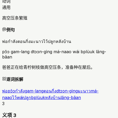
动词
通用
高空压条繁殖
例句
พ่อกำลังตอนกิ่งมะนาวไว้ปลูกหลังบ้าน
pɔ̂ɔ gam-lang dtɔɔn-gìng má-naao wái bplùuk lǎng-
bâan
爸爸正在给青柠树枝做高空压条，准备种在屋后。
逐词拆解
พ่อ
pɔ̂ɔ
กำลัง
gam-lang
ตอนกิ่ง
dtɔɔn-gìng
มะนาว
má-
naao
ไว้
wái
ปลูก
bplùuk
หลังบ้าน
lǎng-bâan
3
义项 3