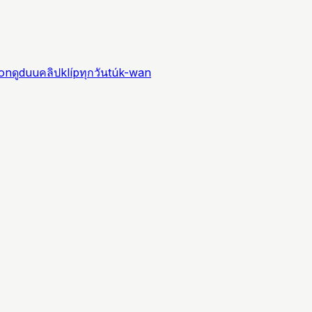
jon
ดู
duu
คลิป
klíp
ทุกวัน
túk-wan