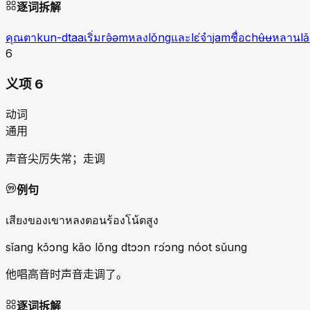
逐词拆解
คุณตา
kun-dtaa
เริ่ม
rə̂əm
หลง
lǒng
และ
lɛ́
จำ
jam
ชื่อ
chʉ̂ʉ
หลาน
l
6
义项 6
动词
通用
声音尖厉失常；走调
例句
เสียงของเขาหลงตอนร้องโน้ตสูง
sǐang kɔ̌ɔng kǎo lǒng dtɔɔn rɔ́ɔng nóot sǔung
他唱高音时声音走调了。
逐词拆解