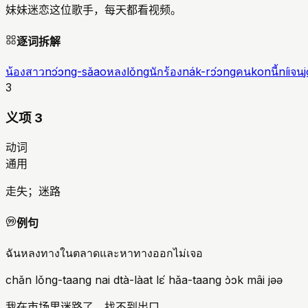
妹妹迷恋这位歌手，每天都看视频。
逐词拆解
น้องสาว
nɔ́ɔng-sǎao
หลง
lǒng
นักร้อง
nák-rɔ́ɔng
คน
kon
นี้
níi
จน
3
义项 3
动词
通用
走失；迷路
例句
ฉันหลงทางในตลาดและหาทางออกไม่เจอ
chǎn lǒng-taang nai dtà-làat lɛ́ hǎa-taang ɔ̀ɔk mâi jəə
我在市场里迷路了，找不到出口。