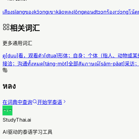
เสียง
sǐang
ของ
kɔ̌ɔng
เขา
kǎo
หลง
lǒng
ตอน
dtɔɔn
ร้อง
rɔ́ɔng
โน้ต
相关词汇
更多通用词汇
ดู
[
duu
]
看，观看
ตัว
[
dtua
]
形体；自身；个体（指人、动物或某
接洽；沟通
ทั้งหมด
[
táng-mòt
]
全部
สัมภาษณ์
[
sǎm-pâat
]
采访
หลง
在词典中查询
开始学泰语
StudyThai.ai
AI驱动的泰语学习工具