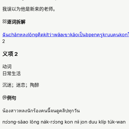
我误以为他是新来的老师。
逐词拆解
ฉัน
chǎn
หลง
lǒng
คิด
kít
ว่า
wâa
เขา
kǎo
เป็น
bpen
ครู
kruu
คน
kon
2
义项 2
动词
日常生活
沉迷；迷恋；陶醉
例句
น้องสาวหลงนักร้องคนนี้จนดูคลิปทุกวัน
nɔ́ɔng-sǎao lǒng nák-rɔ́ɔng kon níi jon duu klíp túk-wan