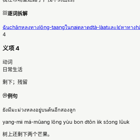
逐词拆解
ฉัน
chǎn
หลงทาง
lǒng-taang
ใน
nai
ตลาด
dtà-làat
และ
lɛ́
หาทาง
h
4
义项 4
动词
日常生活
剩下；残留
例句
ยังมีมะม่วงหลงอยู่บนต้นอีกสองลูก
yang-mii má-mûang lǒng yùu bon dtôn ìik sɔ̌ɔng lûuk
树上还剩下两个芒果。