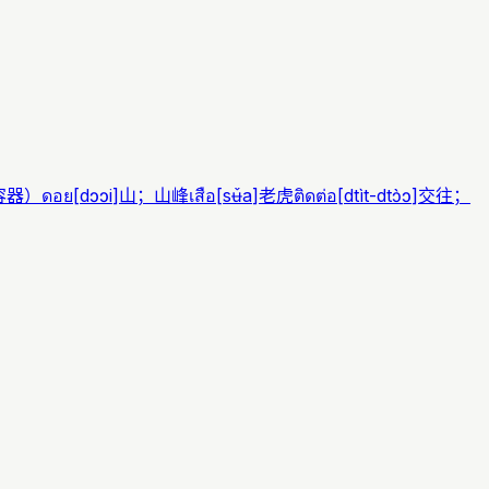
容器）
ดอย
[
dɔɔi
]
山；山峰
เสือ
[
sʉ̌a
]
老虎
ติดต่อ
[
dtìt-dtɔ̀ɔ
]
交往；