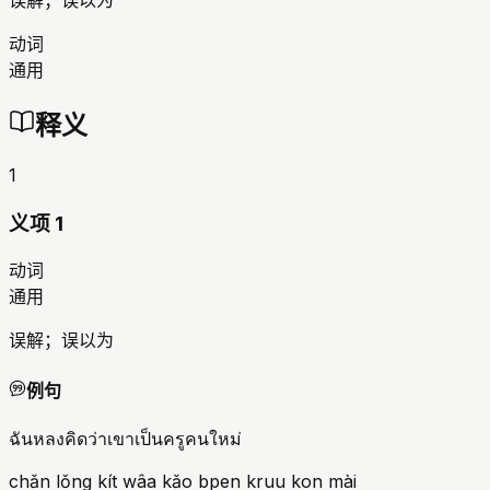
误解；误以为
动词
通用
释义
1
义项 1
动词
通用
误解；误以为
例句
ฉันหลงคิดว่าเขาเป็นครูคนใหม่
chǎn lǒng kít wâa kǎo bpen kruu kon mài