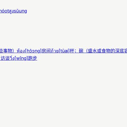
nóot
สูง
sǔung
些事物）
ห้อง
[
hɔ̂ɔng
]
房间
ถ้วย
[
tûai
]
杯；碗（盛水或食物的深底
；访谈
วิ่ง
[
wîng
]
跑步