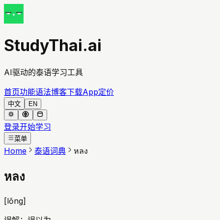
StudyThai.ai
AI驱动的泰语学习工具
首页
功能
语法
博客
下载App
定价
中文
EN
登录
开始学习
菜单
Home
泰语词典
หลง
หลง
[
lǒng
]