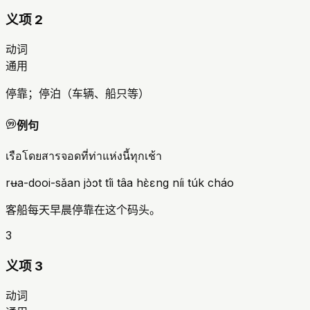
义项 2
动词
通用
停靠；停泊（车辆、船只等）
例句
เรือโดยสารจอดที่ท่าแห่งนี้ทุกเช้า
rʉa-dooi-sǎan jɔ̀ɔt tîi tâa hɛ̀ɛng níi túk cháo
客船每天早晨停靠在这个码头。
3
义项 3
动词