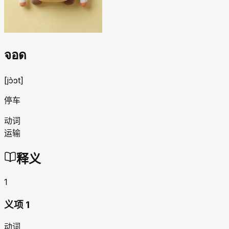
จอด
[
jɔ̀ɔt
]
停车
动词
运输
释义
1
义项 1
动词