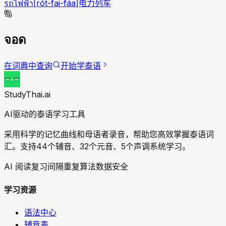
รถไฟฟ้า
[
rót-fai-fáa
]
电力列车
จอด
在词典中查询
开始学泰语
StudyThai.ai
AI驱动的泰语学习工具
采用科学的记忆曲线和母语者录音，帮助您高效掌握泰语词
汇。支持44个辅音、32个元音、5个声调系统学习。
AI 阅读复习
间隔重复算法
数据安全
学习资源
语法中心
辅音表