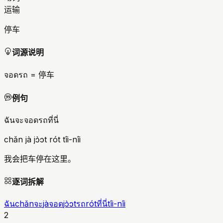
运输
停车
词源说明
จอดรถ = 停车
例句
ฉันจะจอดรถที่นี่
chǎn jà jɔ̀ɔt rót tîi-nîi
我会把车停在这里。
逐词拆解
ฉัน
chǎn
จะ
jà
จอด
jɔ̀ɔt
รถ
rót
ที่นี่
tîi-nîi
2