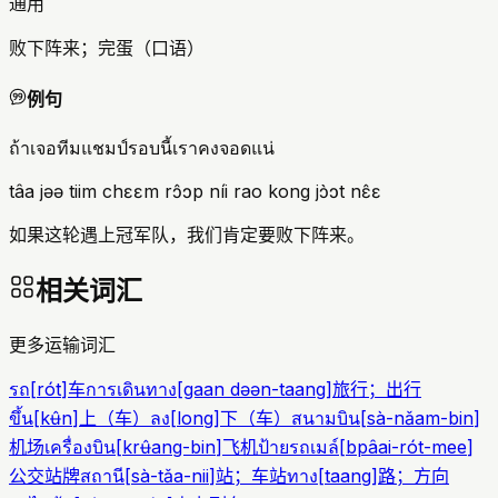
通用
败下阵来；完蛋（口语）
例句
ถ้าเจอทีมแชมป์รอบนี้เราคงจอดแน่
tâa jəə tiim chɛɛm rɔ̂ɔp níi rao kong jɔ̀ɔt nɛ̂ɛ
如果这轮遇上冠军队，我们肯定要败下阵来。
相关词汇
更多运输词汇
รถ
[
rót
]
车
การเดินทาง
[
gaan dəən-taang
]
旅行；出行
ขึ้น
[
kʉ̂n
]
上（车）
ลง
[
long
]
下（车）
สนามบิน
[
sà-nǎam-bin
]
机场
เครื่องบิน
[
krʉ̂ang-bin
]
飞机
ป้ายรถเมล์
[
bpâai-rót-mee
]
公交站牌
สถานี
[
sà-tǎa-nii
]
站；车站
ทาง
[
taang
]
路；方向