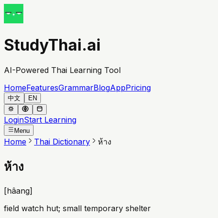
StudyThai.ai
AI-Powered Thai Learning Tool
Home
Features
Grammar
Blog
App
Pricing
中文
EN
Login
Start Learning
Menu
Home
Thai Dictionary
ห้าง
ห้าง
[
hâang
]
field watch hut; small temporary shelter