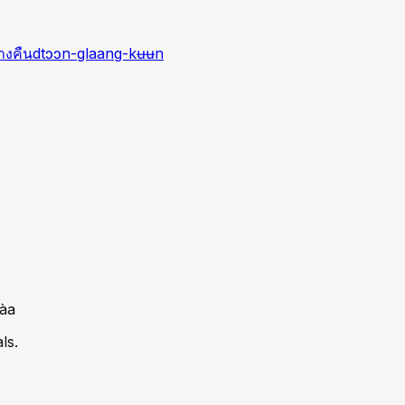
งคืน
dtɔɔn-glaang-kʉʉn
pàa
ls.