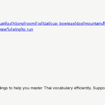
ual
ห้อง
[
hɔ̂ɔng
]
room
ถ้วย
[
tûai
]
cup; bowl
ดอย
[
dɔɔi
]
mountain
เส
view
วิ่ง
[
wîng
]
to run
ings to help you master Thai vocabulary efficiently. Suppo