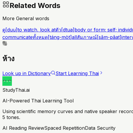
Related Words
More General words
ดู
[
duu
]
to watch, look at
ตัว
[
dtua
]
body or form; self; individ
communicate
ทั้งหมด
[
táng-mòt
]
all
สัมภาษณ์
[
sǎm-pâat
]
inter
ห้าง
Look up in Dictionary
Start Learning Thai
StudyThai.ai
AI-Powered Thai Learning Tool
Using scientific memory curves and native speaker record
5 tones.
AI Reading Review
Spaced Repetition
Data Security