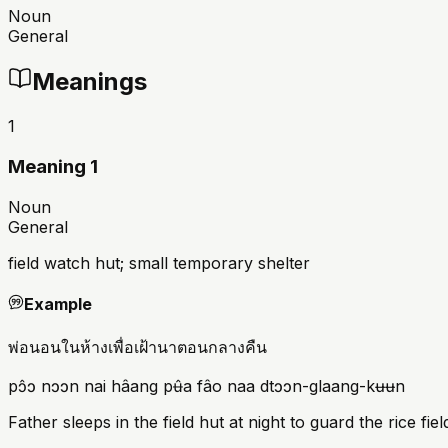
Noun
General
Meanings
1
Meaning 1
Noun
General
field watch hut; small temporary shelter
Example
พ่อนอนในห้างเพื่อเฝ้านาตอนกลางคืน
pɔ̂ɔ nɔɔn nai hâang pʉ̂a fâo naa dtɔɔn-glaang-kʉʉn
Father sleeps in the field hut at night to guard the rice fiel