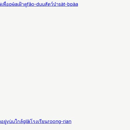
i
เพื่อ
pʉ̂a
เฝ้าดู
fâo-duu
สัตว์ป่า
sàt-bpàa
n
อยู่
yùu
ใกล้
glâi
โรงเรียน
roong-rian