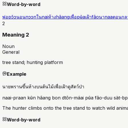
Word-by-word
พ่อ
pɔ̂ɔ
นอน
nɔɔn
ใน
nai
ห้าง
hâang
เพื่อ
pʉ̂a
เฝ้า
fâo
นา
naa
ตอนกลา
2
Meaning 2
Noun
General
tree stand; hunting platform
Example
นายพรานขึ้นห้างบนต้นไม้เพื่อเฝ้าดูสัตว์ป่า
naai-praan kʉ̂n hâang bon dtôn-máai pʉ̂a fâo-duu sàt-b
The hunter climbs onto the tree stand to watch wild anima
Word-by-word