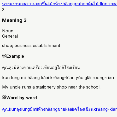
นายพราน
naai-praan
ขึ้น
kʉ̂n
ห้าง
hâang
บน
bon
ต้นไม้
dtôn-máa
3
Meaning 3
Noun
General
shop; business establishment
Example
คุณลุงมีห้างขายเครื่องเขียนอยู่ใกล้โรงเรียน
kun lung mii hâang kǎai krʉ̂ang-kǐan yùu glâi roong-rian
My uncle runs a stationery shop near the school.
Word-by-word
คุณ
kun
ลุง
lung
มี
mii
ห้าง
hâang
ขาย
kǎai
เครื่องเขียน
krʉ̂ang-kǐa