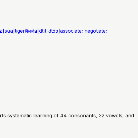
ือ
[
sʉ̌a
]
tiger
ติดต่อ
[
dtìt-dtɔ̀ɔ
]
associate; negotiate;
rts systematic learning of 44 consonants, 32 vowels, and