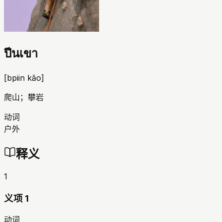
ปีนเขา
[
bpiin kǎo
]
爬山；攀岩
动词
户外
释义
1
义项 1
动词