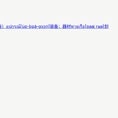
备）
อุปกรณ์
[
ùp-bpà-gɔɔn
]
装备；器材
พายเรือ
[
paai rʉa
]
划