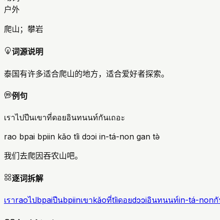
户外
爬山；攀岩
词源说明
泰国有许多适合爬山的地方，适合爱好者探索。
例句
เราไปปีนเขาที่ดอยอินทนนท์กันเถอะ
rao bpai bpiin kǎo tîi dɔɔi in-tá-non gan tə̀
我们去爬因吞农山吧。
逐词拆解
เรา
rao
ไป
bpai
ปีน
bpiin
เขา
kǎo
ที่
tîi
ดอย
dɔɔi
อินทนนท์
in-tá-non
ก