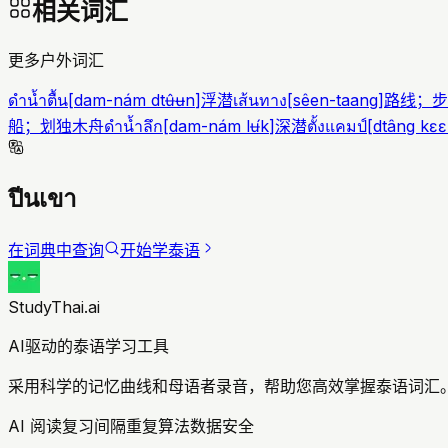
相关词汇
更多户外词汇
ดำน้ำตื้น
[
dam-nám dtʉ̂ʉn
]
浮潜
เส้นทาง
[
sêen-taang
]
路线；步
船；划独木舟
ดำน้ำลึก
[
dam-nám lʉ́k
]
深潜
ตั้งแคมป์
[
dtâng kɛ
ปีนเขา
在词典中查询
开始学泰语
StudyThai.ai
AI驱动的泰语学习工具
采用科学的记忆曲线和母语者录音，帮助您高效掌握泰语词汇。
AI 阅读复习
间隔重复算法
数据安全