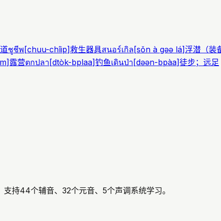
道
ชูชีพ
[
chuu-chîip
]
救生器具
สนอร์เกิล
[
sǒn à gəə lá
]
浮潜（装
ɛm
]
露营
ตกปลา
[
dtòk-bplaa
]
钓鱼
เดินป่า
[
dəən-bpàa
]
徒步；远足
支持44个辅音、32个元音、5个声调系统学习。