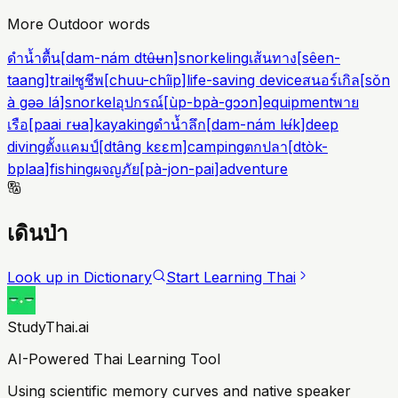
More Outdoor words
ดำน้ำตื้น
[
dam-nám dtʉ̂ʉn
]
snorkeling
เส้นทาง
[
sêen-
taang
]
trail
ชูชีพ
[
chuu-chîip
]
life-saving device
สนอร์เกิล
[
sǒn
à gəə lá
]
snorkel
อุปกรณ์
[
ùp-bpà-gɔɔn
]
equipment
พาย
เรือ
[
paai rʉa
]
kayaking
ดำน้ำลึก
[
dam-nám lʉ́k
]
deep
diving
ตั้งแคมป์
[
dtâng kɛɛm
]
camping
ตกปลา
[
dtòk-
bplaa
]
fishing
ผจญภัย
[
pà-jon-pai
]
adventure
เดินป่า
Look up in Dictionary
Start Learning Thai
StudyThai.ai
AI-Powered Thai Learning Tool
Using scientific memory curves and native speaker