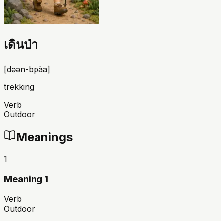
เดินป่า
[
dəən-bpàa
]
trekking
Verb
Outdoor
Meanings
1
Meaning 1
Verb
Outdoor