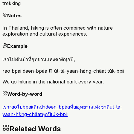
trekking
Notes
In Thailand, hiking is often combined with nature
exploration and cultural experiences.
Example
เราไปเดินป่าที่อุทยานแห่งชาติทุกปี。
rao bpai dəən-bpàa tîi ùt-tá-yaan-hɛ̀ng-châat túk-bpii
We go hiking in the national park every year.
Word-by-word
เรา
rao
ไป
bpai
เดินป่า
dəən-bpàa
ที่
tîi
อุทยานแห่งชาติ
ùt-tá-
yaan-hɛ̀ng-châat
ทุกปี
túk-bpii
Related Words