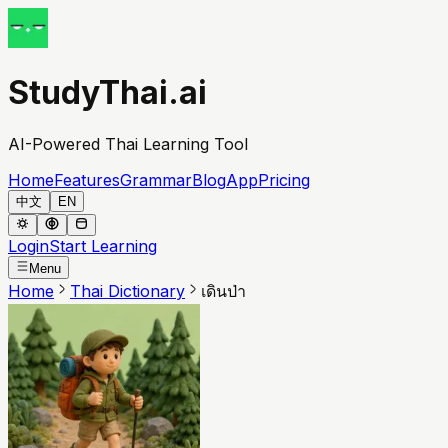
StudyThai.ai
AI-Powered Thai Learning Tool
Home
Features
Grammar
Blog
App
Pricing
中文
EN
Login
Start Learning
Menu
Home
Thai Dictionary
เดินป่า