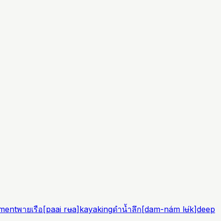
ment
พายเรือ
[
paai rʉa
]
kayaking
ดำน้ำลึก
[
dam-nám lʉ́k
]
deep