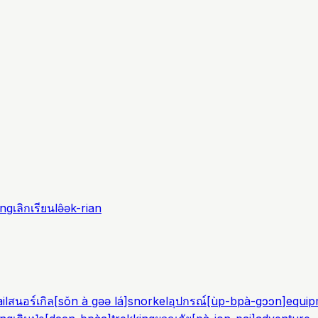
ǎng
เลิกเรียน
lə̂ək-rian
il
สนอร์เกิล
[
sǒn à gəə lá
]
snorkel
อุปกรณ์
[
ùp-bpà-gɔɔn
]
equip