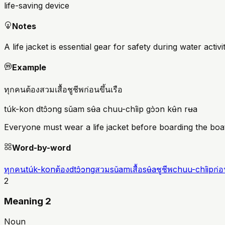
life-saving device
Notes
A life jacket is essential gear for safety during water activit
Example
ทุกคนต้องสวมเสื้อชูชีพก่อนขึ้นเรือ
túk-kon dtɔ̂ɔng sǔam sʉ̂a chuu-chîip gɔ̀ɔn kʉ̂n rʉa
Everyone must wear a life jacket before boarding the boa
Word-by-word
ทุกคน
túk-kon
ต้อง
dtɔ̂ɔng
สวม
sǔam
เสื้อ
sʉ̂a
ชูชีพ
chuu-chîip
ก่
2
Meaning 2
Noun