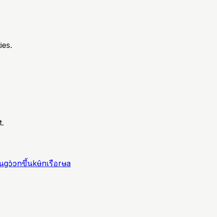
ies.
t.
อน
gɔ̀ɔn
ขึ้น
kʉ̂n
เรือ
rʉa