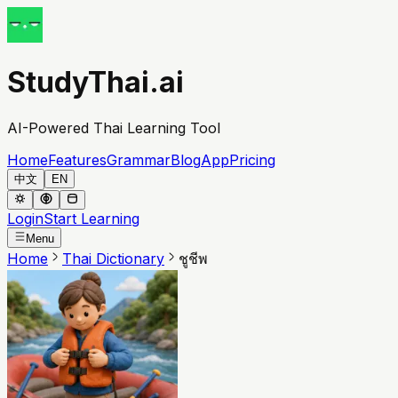
StudyThai.ai
AI-Powered Thai Learning Tool
Home
Features
Grammar
Blog
App
Pricing
中文
EN
Login
Start Learning
Menu
Home
Thai Dictionary
ชูชีพ