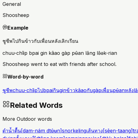
General
Shoosheep
Example
ชูชีพไปกินข้าวกับเพื่อนหลังเลิกเรียน
chuu-chîip bpai gin kâao gàp pʉ̂an lǎng lə̂ək-rian
Shoosheep went to eat with friends after school.
Word-by-word
ชูชีพ
chuu-chîip
ไป
bpai
กิน
gin
ข้าว
kâao
กับ
gàp
เพื่อน
pʉ̂an
หลัง
l
Related Words
More Outdoor words
ดำน้ำตื้น
[
dam-nám dtʉ̂ʉn
]
snorkeling
เส้นทาง
[
sêen-taang
]
tra