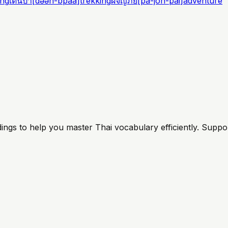
ing
เดินป่า
[
dəən-bpàa
]
trekking
ผจญภัย
[
pà-jon-pai
]
adventure
ings to help you master Thai vocabulary efficiently. Suppo