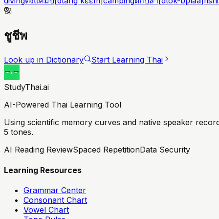
diving
ตั้งแคมป์
[
dtâng kɛɛm
]
camping
ตกปลา
[
dtòk-bplaa
]
fish
ชูชีพ
Look up in Dictionary
Start Learning Thai
StudyThai.ai
AI-Powered Thai Learning Tool
Using scientific memory curves and native speaker record
5 tones.
AI Reading Review
Spaced Repetition
Data Security
Learning Resources
Grammar Center
Consonant Chart
Vowel Chart