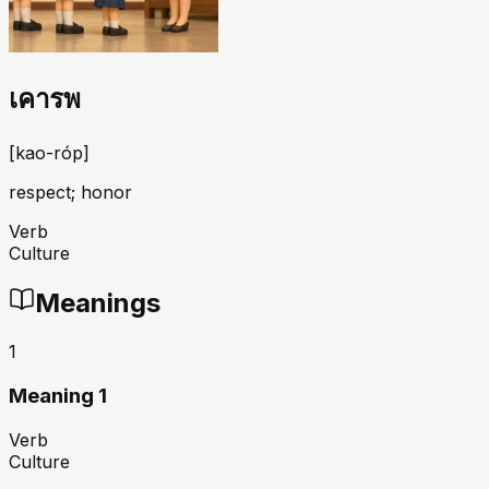
เคารพ
[
kao-róp
]
respect; honor
Verb
Culture
Meanings
1
Meaning 1
Verb
Culture