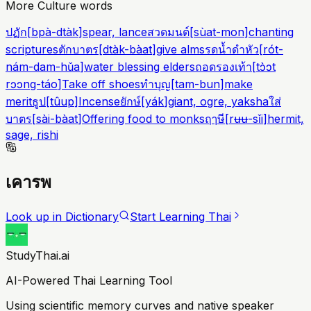
More Culture words
ปฏัก
[
bpà-dtàk
]
spear, lance
สวดมนต์
[
sùat-mon
]
chanting
scriptures
ตักบาตร
[
dtàk-bàat
]
give alms
รดน้ำดำหัว
[
rót-
nám-dam-hǔa
]
water blessing elders
ถอดรองเท้า
[
tɔ̀ɔt
rɔɔng-táo
]
Take off shoes
ทำบุญ
[
tam-bun
]
make
merit
ธูป
[
tûup
]
Incense
ยักษ์
[
yák
]
giant, ogre, yaksha
ใส่
บาตร
[
sài-bàat
]
Offering food to monks
ฤๅษี
[
rʉʉ-sǐi
]
hermit,
sage, rishi
เคารพ
Look up in Dictionary
Start Learning Thai
StudyThai.ai
AI-Powered Thai Learning Tool
Using scientific memory curves and native speaker