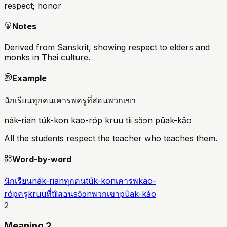
respect; honor
Notes
Derived from Sanskrit, showing respect to elders and
monks in Thai culture.
Example
นักเรียนทุกคนเคารพครูที่สอนพวกเขา
nák-rian túk-kon kao-róp kruu tîi sɔ̌ɔn pûak-kǎo
All the students respect the teacher who teaches them.
Word-by-word
นักเรียน
nák-rian
ทุกคน
túk-kon
เคารพ
kao-
róp
ครู
kruu
ที่
tîi
สอน
sɔ̌ɔn
พวกเขา
pûak-kǎo
2
Meaning 2