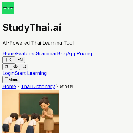
StudyThai.ai
AI-Powered Thai Learning Tool
Home
Features
Grammar
Blog
App
Pricing
中文
EN
Login
Start Learning
Menu
Home
Thai Dictionary
เคารพ