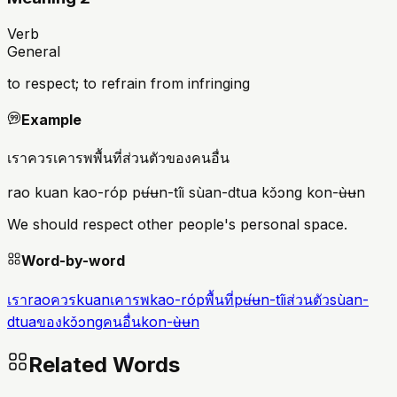
Verb
General
to respect; to refrain from infringing
Example
เราควรเคารพพื้นที่ส่วนตัวของคนอื่น
rao kuan kao-róp pʉ́ʉn-tîi sùan-dtua kɔ̌ɔng kon-ʉ̀ʉn
We should respect other people's personal space.
Word-by-word
เรา
rao
ควร
kuan
เคารพ
kao-róp
พื้นที่
pʉ́ʉn-tîi
ส่วนตัว
sùan-
dtua
ของ
kɔ̌ɔng
คนอื่น
kon-ʉ̀ʉn
Related Words