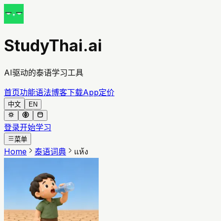
StudyThai.ai
AI驱动的泰语学习工具
首页
功能
语法
博客
下载App
定价
中文
EN
登录
开始学习
菜单
Home
泰语词典
แห้ง