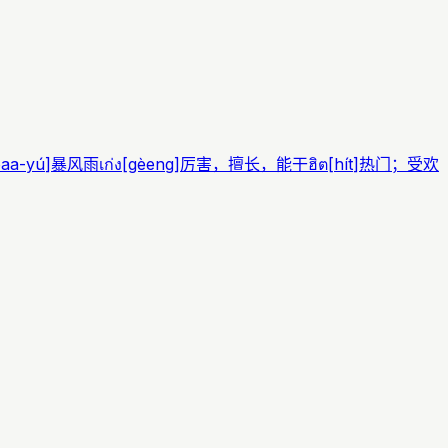
aa-yú
]
暴风雨
เก่ง
[
gèeng
]
厉害，擅长，能干
ฮิต
[
hít
]
热门；受欢