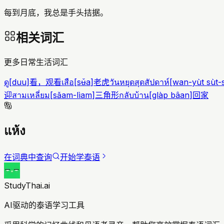
每到月底，我总是手头拮据。
相关词汇
更多日常生活词汇
ดู
[
duu
]
看，观看
เสือ
[
sʉ̌a
]
老虎
วันหยุดสุดสัปดาห์
[
wan-yùt sùt-
迎
สามเหลี่ยม
[
sǎam-lìam
]
三角形
กลับบ้าน
[
glàp bâan
]
回家
แห้ง
在词典中查询
开始学泰语
StudyThai.ai
AI驱动的泰语学习工具