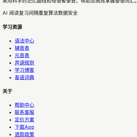
采用科学的记忆曲线和母语者录音，帮助您高效掌握泰语词汇。
AI 阅读复习
间隔重复算法
数据安全
学习资源
语法中心
辅音表
元音表
声调规则
学习博客
泰语词典
关于
帮助中心
联系客服
定价方案
下载App
退款政策