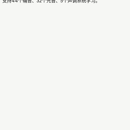
支持44个辅音、32个元音、5个声调系统学习。