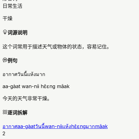
日常生活
干燥
词源说明
这个词常用于描述天气或物体的状态，容易记住。
例句
อากาศวันนี้แห้งมาก
aa-gàat wan-níi hɛ̂ɛng mâak
今天的天气非常干燥。
逐词拆解
อากาศ
aa-gàat
วันนี้
wan-níi
แห้ง
hɛ̂ɛng
มาก
mâak
2