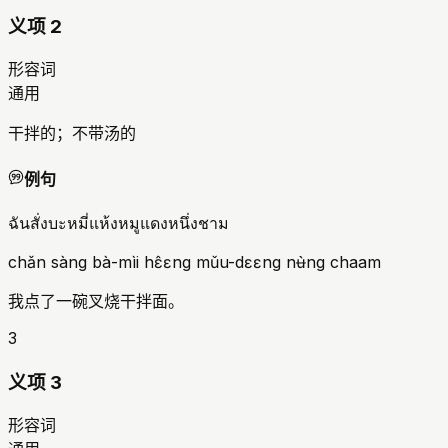
义项 2
形容词
通用
干拌的；不带汤的
例句
ฉันสั่งบะหมี่แห้งหมูแดงหนึ่งชาม
chǎn sàng bà-mìi hɛ̂ɛng mǔu-dɛɛng nʉ̀ng chaam
我点了一碗叉烧干拌面。
3
义项 3
形容词