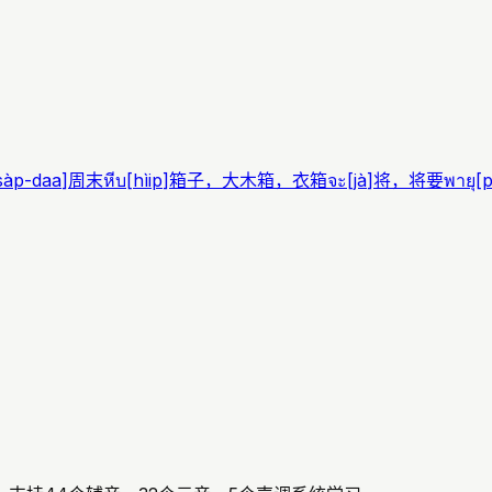
sàp-daa
]
周末
หีบ
[
hìip
]
箱子，大木箱，衣箱
จะ
[
jà
]
将，将要
พายุ
[
p