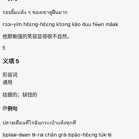
รอยยิ้มแห้ง ๆ ของเขาดูฝืนมาก
rɔɔi-yím hɛ̂ɛng-hɛ̂ɛng kɔ̌ɔng kǎo duu fʉ̌ʉn mâak
他那勉强的笑容显得很不自然。
5
义项 5
形容词
通用
拮据的；缺钱的
例句
ปลายเดือนทีไรฉันกระเป๋าแห้งทุกที
bplaai-dʉan tii-rai chǎn grà-bpǎo-hɛ̂ɛng túk-tii