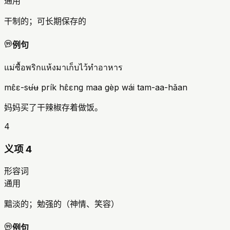
通用
干制的；可长期保存的
例句
แม่ซื้อพริกแห้งมาเก็บไว้ทำอาหาร
mɛ̂ɛ-sʉ́ʉ prík hɛ̂ɛng maa gèp wái tam-aa-hǎan
妈妈买了干辣椒存着做饭。
4
义项 4
形容词
通用
黯淡的；勉强的（神情、笑容）
例句