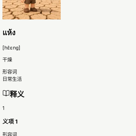
แห้ง
[
hɛ̂ɛng
]
干燥
形容词
日常生活
释义
1
义项 1
形容词