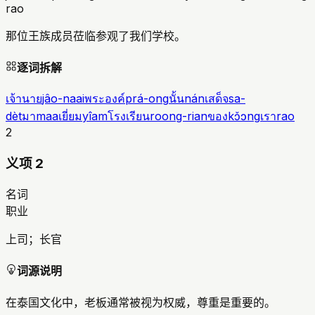
rao
那位王族成员莅临参观了我们学校。
逐词拆解
เจ้านาย
jâo-naai
พระองค์
prá-ong
นั้น
nán
เสด็จ
sa-
dèt
มา
maa
เยี่ยม
yîam
โรงเรียน
roong-rian
ของ
kɔ̌ɔng
เรา
rao
2
义项 2
名词
职业
上司；长官
词源说明
在泰国文化中，老板通常被视为权威，尊重是重要的。