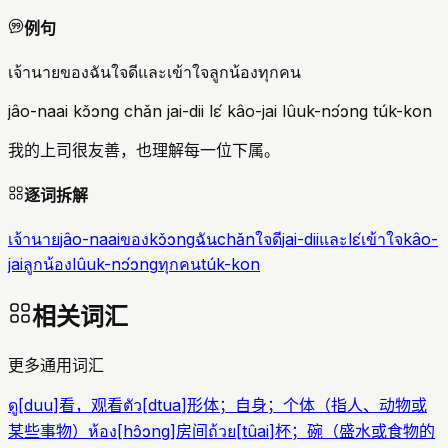
例句
เจ้านายของฉันใจดีและเข้าใจลูกน้องทุกคน
jâo-naai kɔ̌ɔng chǎn jai-dii lɛ́ kâo-jai lûuk-nɔ́ɔng túk-kon
我的上司很友善，也理解每一位下属。
逐词拆解
เจ้านาย
jâo-naai
ของ
kɔ̌ɔng
ฉัน
chǎn
ใจดี
jai-dii
และ
lɛ́
เข้าใจ
kâo-
jai
ลูกน้อง
lûuk-nɔ́ɔng
ทุกคน
túk-kon
相关词汇
更多通用词汇
ดู
[
duu
]
看，观看
ตัว
[
dtua
]
形体；自身；个体（指人、动物或
某些事物）
ห้อง
[
hɔ̂ɔng
]
房间
ถ้วย
[
tûai
]
杯；碗（盛水或食物的