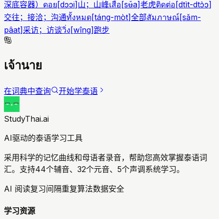
深底容器）
ดอย
[
dɔɔi
]
山；山峰
เสือ
[
sʉ̌a
]
老虎
ติดต่อ
[
dtìt-dtɔ̀ɔ
]
交往；接洽；沟通
ทั้งหมด
[
táng-mòt
]
全部
สัมภาษณ์
[
sǎm-
pâat
]
采访；访谈
วิ่ง
[
wîng
]
跑步
เจ้านาย
在词典中查询
开始学泰语
StudyThai.ai
AI驱动的泰语学习工具
采用科学的记忆曲线和母语者录音，帮助您高效掌握泰语词
汇。支持44个辅音、32个元音、5个声调系统学习。
AI 阅读复习
间隔重复算法
数据安全
学习资源