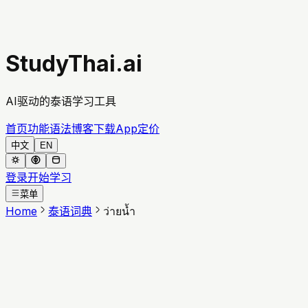
StudyThai.ai
AI驱动的泰语学习工具
首页
功能
语法
博客
下载App
定价
中文
EN
登录
开始学习
菜单
Home
泰语词典
ว่ายน้ำ