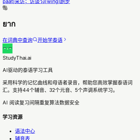
pâat
]
采访；访谈
วิ่ง
[
wîng
]
跑步
ยาก
在词典中查询
开始学泰语
StudyThai.ai
AI驱动的泰语学习工具
采用科学的记忆曲线和母语者录音，帮助您高效掌握泰语词
汇。支持44个辅音、32个元音、5个声调系统学习。
AI 阅读复习
间隔重复算法
数据安全
学习资源
语法中心
辅音表