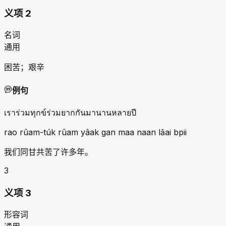
义项 2
名词
通用
困苦；艰辛
例句
เราร่วมทุกข์ร่วมยากกันมานานหลายปี
rao rûam-túk rûam yâak gan maa naan lǎai bpii
我们同甘共苦了许多年。
3
义项 3
形容词