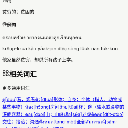
通用
贫穷的；贫困的
例句
ครอบครัวเขายากจนแต่ส่งลูกเรียนทุกคน
krɔ̂ɔp-krua kǎo yâak-jon dtɛ̀ɛ sòng lûuk rian túk-kon
他家虽然贫穷，却供所有孩子上学。
相关词汇
更多通用词汇
ดู
[
duu
]
看，观看
ตัว
[
dtua
]
形体；自身；个体（指人、动物或
某些事物）
ห้อง
[
hɔ̂ɔng
]
房间
ถ้วย
[
tûai
]
杯；碗（盛水或食物的
深底容器）
ดอย
[
dɔɔi
]
山；山峰
เสือ
[
sʉ̌a
]
老虎
ติดต่อ
[
dtìt-dtɔ̀ɔ
]
交往；接洽；沟通
ทั้งหมด
[
táng-mòt
]
全部
สัมภาษณ์
[
sǎm-