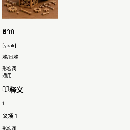
ยาก
[
yâak
]
难/困难
形容词
通用
释义
1
义项 1
形容词