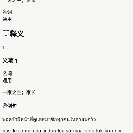
一家之主；家长
名词
通用
释义
1
义项 1
名词
通用
一家之主；家长
例句
พ่อครัวมีหน้าที่ดูแลสมาชิกทุกคนในครอบครัว
pɔ̂ɔ-krua mii-nâa tîi duu-lɛɛ sà-maa-chík túk-kon nai