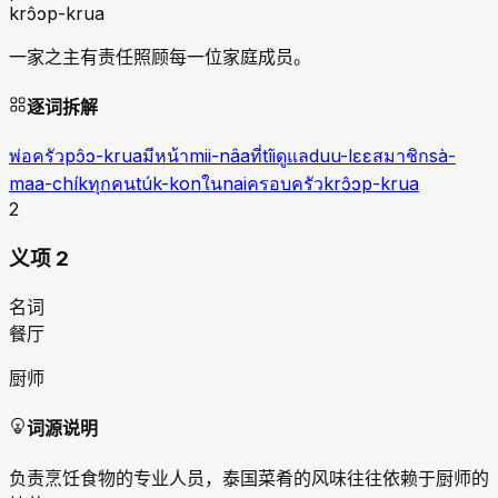
krɔ̂ɔp-krua
一家之主有责任照顾每一位家庭成员。
逐词拆解
พ่อครัว
pɔ̂ɔ-krua
มีหน้า
mii-nâa
ที่
tîi
ดูแล
duu-lɛɛ
สมาชิก
sà-
maa-chík
ทุกคน
túk-kon
ใน
nai
ครอบครัว
krɔ̂ɔp-krua
2
义项 2
名词
餐厅
厨师
词源说明
负责烹饪食物的专业人员，泰国菜肴的风味往往依赖于厨师的