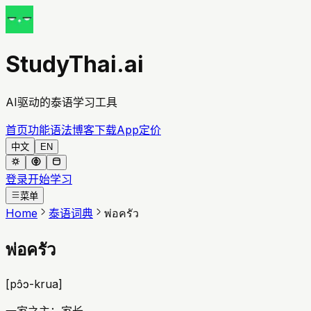
StudyThai.ai
AI驱动的泰语学习工具
首页
功能
语法
博客
下载App
定价
中文
EN
登录
开始学习
菜单
Home
泰语词典
พ่อครัว
พ่อครัว
[
pɔ̂ɔ-krua
]