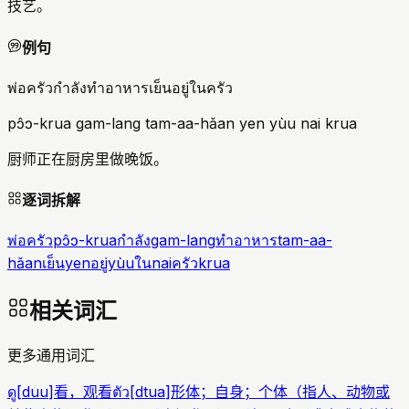
技艺。
例句
พ่อครัวกำลังทำอาหารเย็นอยู่ในครัว
pɔ̂ɔ-krua gam-lang tam-aa-hǎan yen yùu nai krua
厨师正在厨房里做晚饭。
逐词拆解
พ่อครัว
pɔ̂ɔ-krua
กำลัง
gam-lang
ทำอาหาร
tam-aa-
hǎan
เย็น
yen
อยู่
yùu
ใน
nai
ครัว
krua
相关词汇
更多通用词汇
ดู
[
duu
]
看，观看
ตัว
[
dtua
]
形体；自身；个体（指人、动物或