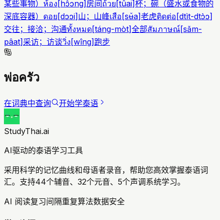
某些事物）
ห้อง
[
hɔ̂ɔng
]
房间
ถ้วย
[
tûai
]
杯；碗（盛水或食物的
深底容器）
ดอย
[
dɔɔi
]
山；山峰
เสือ
[
sʉ̌a
]
老虎
ติดต่อ
[
dtìt-dtɔ̀ɔ
]
交往；接洽；沟通
ทั้งหมด
[
táng-mòt
]
全部
สัมภาษณ์
[
sǎm-
pâat
]
采访；访谈
วิ่ง
[
wîng
]
跑步
พ่อครัว
在词典中查询
开始学泰语
StudyThai.ai
AI驱动的泰语学习工具
采用科学的记忆曲线和母语者录音，帮助您高效掌握泰语词
汇。支持44个辅音、32个元音、5个声调系统学习。
AI 阅读复习
间隔重复算法
数据安全