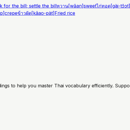
k for the bill; settle the bill
หวาน
[
wǎan
]
sweet
ไก่ทอด
[
gài-tɔ̂ɔt
ep
]
crepe
ข้าวผัด
[
kâao-pàt
]
Fried rice
ings to help you master Thai vocabulary efficiently. Suppo