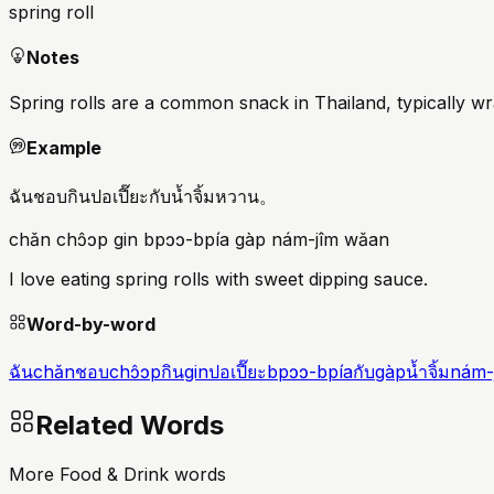
spring roll
Notes
Spring rolls are a common snack in Thailand, typically wra
Example
ฉันชอบกินปอเปี๊ยะกับน้ำจิ้มหวาน。
chǎn chɔ̂ɔp gin bpɔɔ-bpía gàp nám-jîm wǎan
I love eating spring rolls with sweet dipping sauce.
Word-by-word
ฉัน
chǎn
ชอบ
chɔ̂ɔp
กิน
gin
ปอเปี๊ยะ
bpɔɔ-bpía
กับ
gàp
น้ำจิ้ม
nám-
Related Words
More Food & Drink words