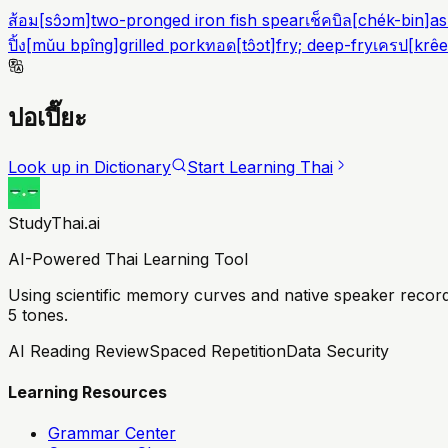
ส้อม
[
sɔ̂ɔm
]
two-pronged iron fish spear
เช็คบิล
[
chék-bin
]
as
ปิ้ง
[
mǔu bpîng
]
grilled pork
ทอด
[
tɔ̂ɔt
]
fry; deep-fry
เครป
[
krê
ปอเปี๊ยะ
Look up in Dictionary
Start Learning Thai
StudyThai.ai
AI-Powered Thai Learning Tool
Using scientific memory curves and native speaker record
5 tones.
AI Reading Review
Spaced Repetition
Data Security
Learning Resources
Grammar Center