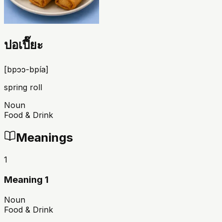
ปอเปี๊ยะ
[
bpɔɔ-bpía
]
spring roll
Noun
Food & Drink
Meanings
1
Meaning 1
Noun
Food & Drink