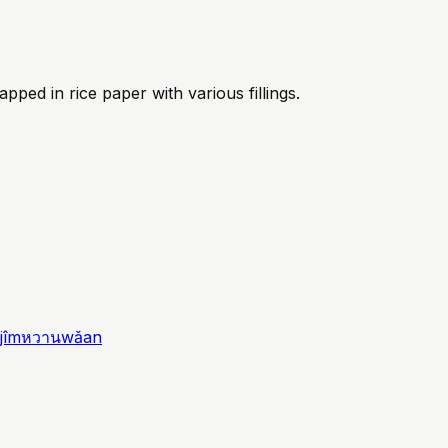
pped in rice paper with various fillings.
jîm
หวาน
wǎan