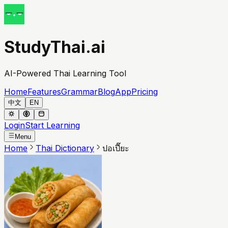
StudyThai.ai
AI-Powered Thai Learning Tool
Home
Features
Grammar
Blog
App
Pricing
中文
EN
Login
Start Learning
Menu
Home
Thai Dictionary
ปอเปี๊ยะ