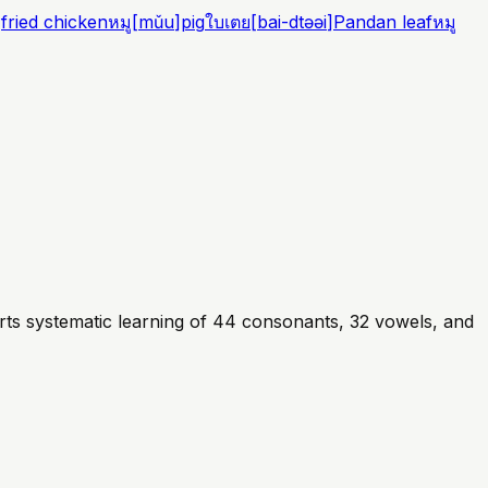
]
fried chicken
หมู
[
mǔu
]
pig
ใบเตย
[
bai-dtəəi
]
Pandan leaf
หมู
rts systematic learning of 44 consonants, 32 vowels, and