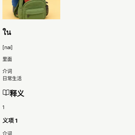
ใน
[
nai
]
里面
介词
日常生活
释义
1
义项 1
介词