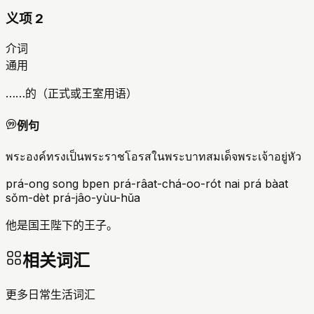
义项 2
介词
通用
……的（正式或王室用语）
例句
พระองค์ทรงเป็นพระราชโอรสในพระบาทสมเด็จพระเจ้าอยู่หัว
prá-ong song bpen prá-râat-chá-oo-rót nai prá bàat
sǒm-dèt prá-jâo-yùu-hǔa
他是国王陛下的王子。
相关词汇
更多日常生活词汇