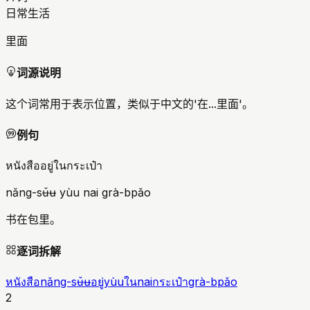
日常生活
里面
词源说明
这个词常用于表示位置，类似于中文的'在...里面'。
例句
หนังสืออยู่ในกระเป๋า
nǎng-sʉ̌ʉ yùu nai grà-bpǎo
书在包里。
逐词拆解
หนังสือ
nǎng-sʉ̌ʉ
อยู่
yùu
ใน
nai
กระเป๋า
grà-bpǎo
2