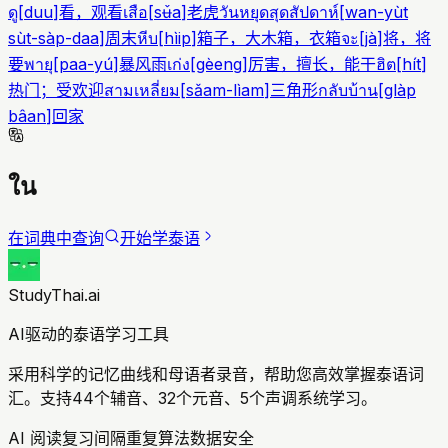
ดู
[
duu
]
看，观看
เสือ
[
sʉ̌a
]
老虎
วันหยุดสุดสัปดาห์
[
wan-yùt
sùt-sàp-daa
]
周末
หีบ
[
hìip
]
箱子，大木箱，衣箱
จะ
[
jà
]
将，将
要
พายุ
[
paa-yú
]
暴风雨
เก่ง
[
gèeng
]
厉害，擅长，能干
ฮิต
[
hít
]
热门；受欢迎
สามเหลี่ยม
[
sǎam-lìam
]
三角形
กลับบ้าน
[
glàp
bâan
]
回家
ใน
在词典中查询
开始学泰语
StudyThai.ai
AI驱动的泰语学习工具
采用科学的记忆曲线和母语者录音，帮助您高效掌握泰语词
汇。支持44个辅音、32个元音、5个声调系统学习。
AI 阅读复习
间隔重复算法
数据安全