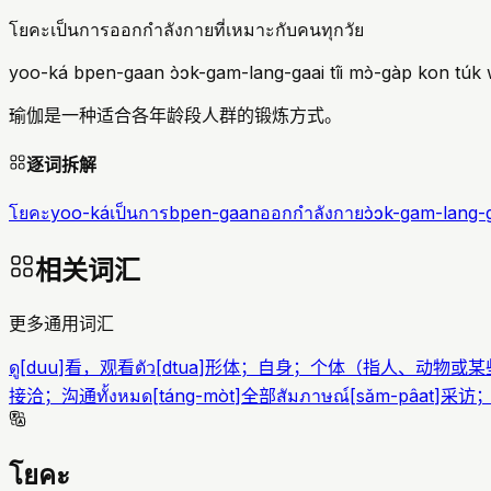
โยคะเป็นการออกกำลังกายที่เหมาะกับคนทุกวัย
yoo-ká bpen-gaan ɔ̀ɔk-gam-lang-gaai tîi mɔ̀-gàp kon túk 
瑜伽是一种适合各年龄段人群的锻炼方式。
逐词拆解
โยคะ
yoo-ká
เป็นการ
bpen-gaan
ออกกำลังกาย
ɔ̀ɔk-gam-lang-
相关词汇
更多通用词汇
ดู
[
duu
]
看，观看
ตัว
[
dtua
]
形体；自身；个体（指人、动物或某
接洽；沟通
ทั้งหมด
[
táng-mòt
]
全部
สัมภาษณ์
[
sǎm-pâat
]
采访
โยคะ