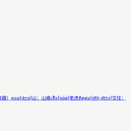
容器）
ดอย
[
dɔɔi
]
山；山峰
เสือ
[
sʉ̌a
]
老虎
ติดต่อ
[
dtìt-dtɔ̀ɔ
]
交往；