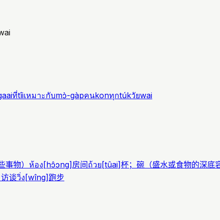
wai
gaai
ที่
tîi
เหมาะกับ
mɔ̀-gàp
คน
kon
ทุก
túk
วัย
wai
些事物）
ห้อง
[
hɔ̂ɔng
]
房间
ถ้วย
[
tûai
]
杯；碗（盛水或食物的深底
；访谈
วิ่ง
[
wîng
]
跑步