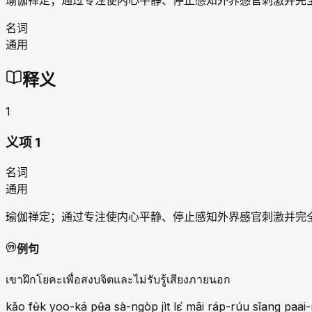
瑜伽禅定；通过专注使内心平静、停止感知外界感官刺激并完
名词
通用
释义
1
义项 1
名词
通用
瑜伽禅定；通过专注使内心平静、停止感知外界感官刺激并完
例句
เขาฝึกโยคะเพื่อสงบจิตและไม่รับรู้เสียงภายนอก
kǎo fʉ̀k yoo-ká pʉ̂a sà-ngòp jìt lɛ́ mâi ráp-rúu sǐang paai-