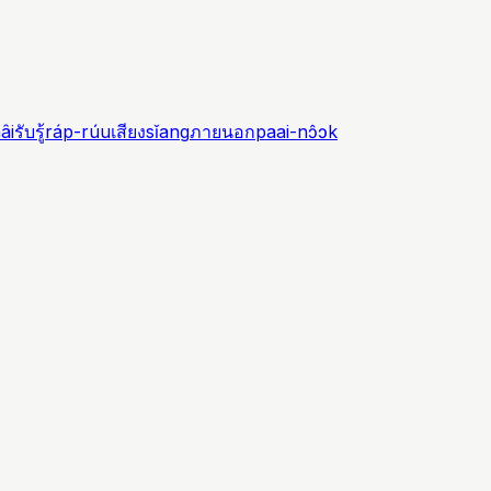
âi
รับรู้
ráp-rúu
เสียง
sǐang
ภายนอก
paai-nɔ̂ɔk