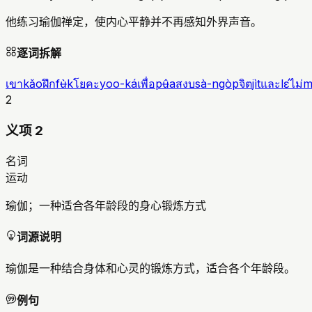
他练习瑜伽禅定，使内心平静并不再感知外界声音。
逐词拆解
เขา
kǎo
ฝึก
fʉ̀k
โยคะ
yoo-ká
เพื่อ
pʉ̂a
สงบ
sà-ngòp
จิต
jìt
และ
lɛ́
ไม่
m
2
义项 2
名词
运动
瑜伽；一种适合各年龄段的身心锻炼方式
词源说明
瑜伽是一种结合身体和心灵的锻炼方式，适合各个年龄段。
例句