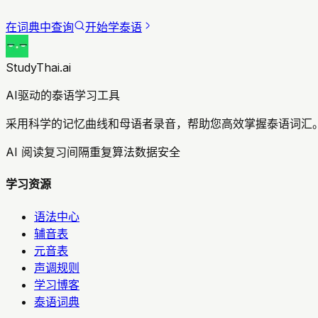
在词典中查询
开始学泰语
StudyThai.ai
AI驱动的泰语学习工具
采用科学的记忆曲线和母语者录音，帮助您高效掌握泰语词汇。
AI 阅读复习
间隔重复算法
数据安全
学习资源
语法中心
辅音表
元音表
声调规则
学习博客
泰语词典