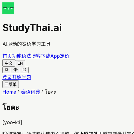
StudyThai.ai
AI驱动的泰语学习工具
首页
功能
语法
博客
下载App
定价
中文
EN
登录
开始学习
菜单
Home
泰语词典
โยคะ
โยคะ
[
yoo-ká
]