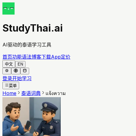
StudyThai.ai
AI驱动的泰语学习工具
首页
功能
语法
博客
下载App
定价
中文
EN
登录
开始学习
菜单
Home
泰语词典
แจ้งความ