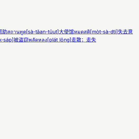
帮助
สถานทูต
[
sà-tǎan-tûut
]
大使馆
หมดสติ
[
mòt-sà-dtì
]
失去意
k-sáp
]
被盗窃
พลัดหลง
[
plát lǒng
]
走散；走失