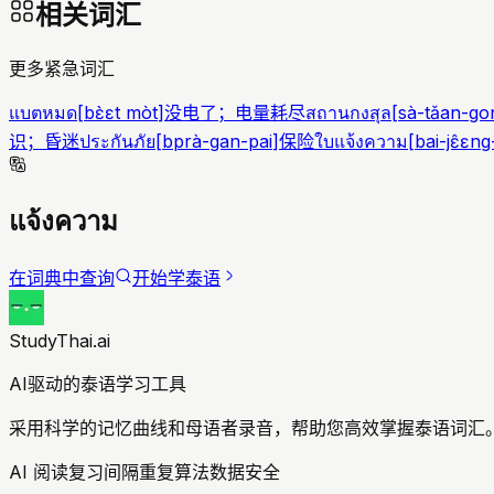
相关词汇
更多紧急词汇
แบตหมด
[
bɛ̀ɛt mòt
]
没电了；电量耗尽
สถานกงสุล
[
sà-tǎan-go
识；昏迷
ประกันภัย
[
bprà-gan-pai
]
保险
ใบแจ้งความ
[
bai-jɛ̂ɛ
แจ้งความ
在词典中查询
开始学泰语
StudyThai.ai
AI驱动的泰语学习工具
采用科学的记忆曲线和母语者录音，帮助您高效掌握泰语词汇。
AI 阅读复习
间隔重复算法
数据安全