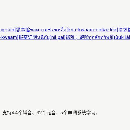
ng-sǔn
]
领事馆
ขอความช่วยเหลือ
[
kɔ̌ɔ-kwaam-chûai-lʉ̌a
]
请求
ng-kwaam
]
报案证明
หนีภัย
[
nǐi pai
]
逃难；避险
ถูกลักทรัพย์
[
tùuk lá
支持44个辅音、32个元音、5个声调系统学习。