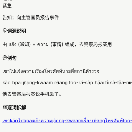
紧急
告知；向主管官员报告事件
词源说明
由 แจ้ง (通知) + ความ (事情) 组成，去警察局报案用
例句
เขาไปแจ้งความเรื่องโทรศัพท์หายที่สถานีตำรวจ
kǎo bpai jɛ̂ɛng-kwaam rʉ̂ang too-rá-sàp hǎai tîi sà-tǎa-ni
他去警察局报案说手机丢了。
逐词拆解
เขา
kǎo
ไป
bpai
แจ้งความ
jɛ̂ɛng-kwaam
เรื่อง
rʉ̂ang
โทรศัพท์
too