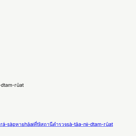
i-dtam-rûat
-rá-sàp
หาย
hǎai
ที่
tîi
สถานีตำรวจ
sà-tǎa-nii-dtam-rûat