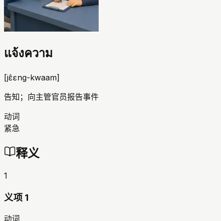
แจ้งความ
[
jɛ̂ɛng-kwaam
]
告知；向主管官员报告事件
动词
紧急
释义
1
义项 1
动词