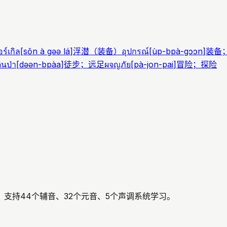
ร์เกิล
[
sǒn à gəə lá
]
浮潜（装备）
อุปกรณ์
[
ùp-bpà-gɔɔn
]
装备
ินป่า
[
dəən-bpàa
]
徒步；远足
ผจญภัย
[
pà-jon-pai
]
冒险；探险
支持44个辅音、32个元音、5个声调系统学习。