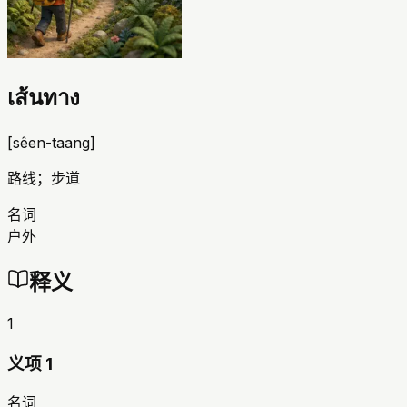
เส้นทาง
[
sêen-taang
]
路线；步道
名词
户外
释义
1
义项 1
名词