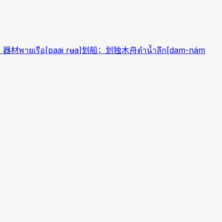
；器材
พายเรือ
[
paai rʉa
]
划船；划独木舟
ดำน้ำลึก
[
dam-nám