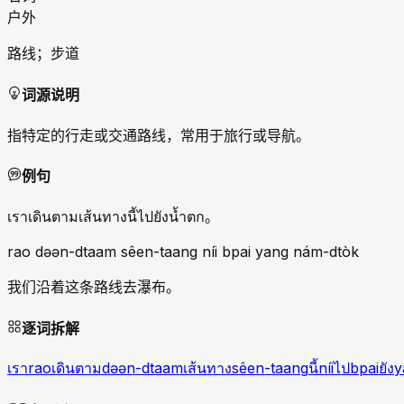
户外
路线；步道
词源说明
指特定的行走或交通路线，常用于旅行或导航。
例句
เราเดินตามเส้นทางนี้ไปยังน้ำตก。
rao dəən-dtaam sêen-taang níi bpai yang nám-dtòk
我们沿着这条路线去瀑布。
逐词拆解
เรา
rao
เดินตาม
dəən-dtaam
เส้นทาง
sêen-taang
นี้
níi
ไป
bpai
ยัง
y