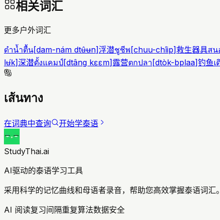
相关词汇
更多户外词汇
ดำน้ำตื้น
[
dam-nám dtʉ̂ʉn
]
浮潜
ชูชีพ
[
chuu-chîip
]
救生器具
สนอ
lʉ́k
]
深潜
ตั้งแคมป์
[
dtâng kɛɛm
]
露营
ตกปลา
[
dtòk-bplaa
]
钓鱼
เด
เส้นทาง
在词典中查询
开始学泰语
StudyThai.ai
AI驱动的泰语学习工具
采用科学的记忆曲线和母语者录音，帮助您高效掌握泰语词汇。
AI 阅读复习
间隔重复算法
数据安全