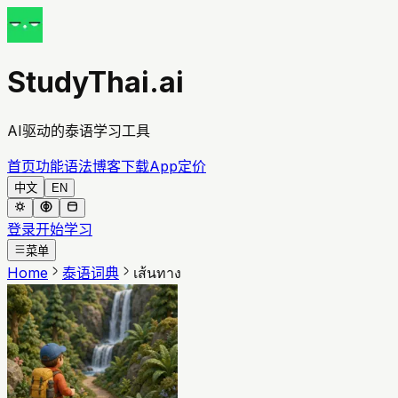
StudyThai.ai
AI驱动的泰语学习工具
首页
功能
语法
博客
下载App
定价
中文
EN
登录
开始学习
菜单
Home
泰语词典
เส้นทาง