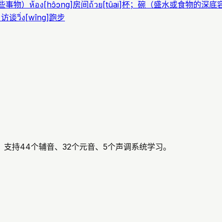
些事物）
ห้อง
[
hɔ̂ɔng
]
房间
ถ้วย
[
tûai
]
杯；碗（盛水或食物的深底
；访谈
วิ่ง
[
wîng
]
跑步
支持44个辅音、32个元音、5个声调系统学习。