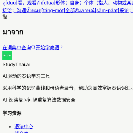
ดู
[
duu
]
看，观看
ตัว
[
dtua
]
形体；自身；个体（指人、动物或某
接洽；沟通
ทั้งหมด
[
táng-mòt
]
全部
สัมภาษณ์
[
sǎm-pâat
]
采访
มาจาก
在词典中查询
开始学泰语
StudyThai.ai
AI驱动的泰语学习工具
采用科学的记忆曲线和母语者录音，帮助您高效掌握泰语词汇。
AI 阅读复习
间隔重复算法
数据安全
学习资源
语法中心