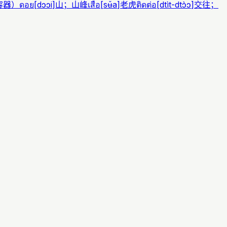
容器）
ดอย
[
dɔɔi
]
山；山峰
เสือ
[
sʉ̌a
]
老虎
ติดต่อ
[
dtìt-dtɔ̀ɔ
]
交往；