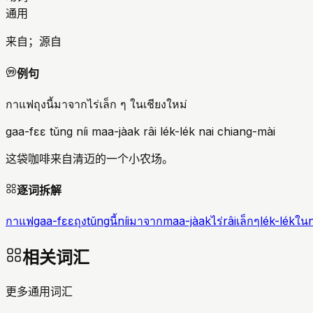
通用
来自；源自
例句
กาแฟถุงนี้มาจากไร่เล็ก ๆ ในเชียงใหม่
gaa-fɛɛ tǔng níi maa-jàak râi lék-lék nai chiang-mài
这袋咖啡来自清迈的一个小农场。
逐词拆解
กาแฟ
gaa-fɛɛ
ถุง
tǔng
นี้
níi
มาจาก
maa-jàak
ไร่
râi
เล็กๆ
lék-lék
ใน
相关词汇
更多通用词汇