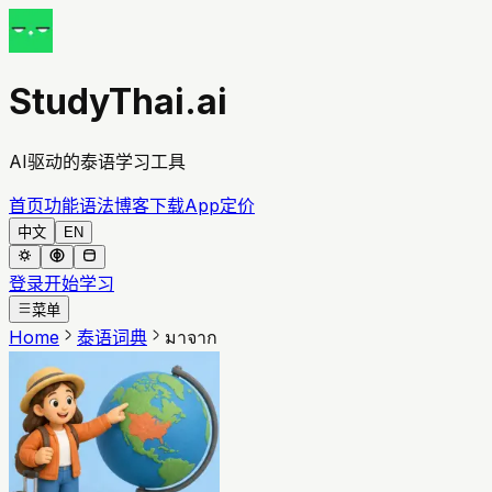
StudyThai.ai
AI驱动的泰语学习工具
首页
功能
语法
博客
下载App
定价
中文
EN
登录
开始学习
菜单
Home
泰语词典
มาจาก