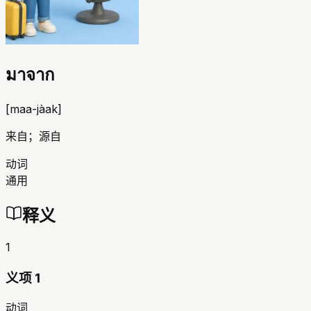
มาจาก
[
maa-jàak
]
来自；源自
动词
通用
释义
1
义项 1
动词