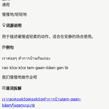
通用
慢慢地/轻轻地
词源说明
用于描述缓慢或轻柔的动作，适合在安静的场合使用。
例句
เราค่อยๆ ทำการบ้านกันเถอะ
rao kɔ̂ɔi-kɔ̂ɔi tam-gaan-bâan gan tə̀
我们慢慢地做作业吧
逐词拆解
เรา
rao
ค่อย
kɔ̂ɔi
ค่อย
kɔ̂ɔi
ทำการบ้าน
tam-gaan-
bâan
กัน
gan
เถอะ
tə̀