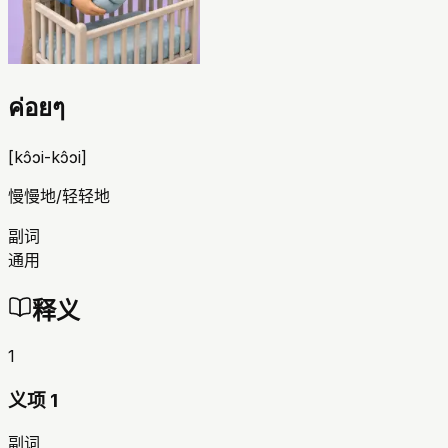
ค่อยๆ
[
kɔ̂ɔi-kɔ̂ɔi
]
慢慢地/轻轻地
副词
通用
释义
1
义项 1
副词