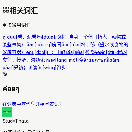
相关词汇
更多通用词汇
ดู
[
duu
]
看，观看
ตัว
[
dtua
]
形体；自身；个体（指人、动物或
某些事物）
ห้อง
[
hɔ̂ɔng
]
房间
ถ้วย
[
tûai
]
杯；碗（盛水或食物的
深底容器）
ดอย
[
dɔɔi
]
山；山峰
เสือ
[
sʉ̌a
]
老虎
ติดต่อ
[
dtìt-dtɔ̀ɔ
]
交往；接洽；沟通
ทั้งหมด
[
táng-mòt
]
全部
สัมภาษณ์
[
sǎm-
pâat
]
采访；访谈
วิ่ง
[
wîng
]
跑步
ค่อยๆ
在词典中查询
开始学泰语
StudyThai.ai