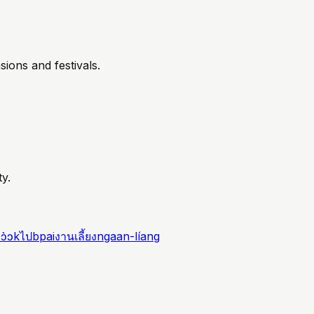
sions and festivals.
y.
ก
ɔ̀ɔk
ไป
bpai
งานเลี้ยง
ngaan-líang