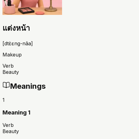
แต่งหน้า
[
dtɛ̀ɛng-nâa
]
Makeup
Verb
Beauty
Meanings
1
Meaning 1
Verb
Beauty