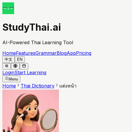
StudyThai.ai
AI-Powered Thai Learning Tool
Home
Features
Grammar
Blog
App
Pricing
中文
EN
Login
Start Learning
Menu
Home
Thai Dictionary
แต่งหน้า