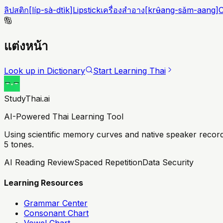
ลิปสติก
[
líp-sà-dtìk
]
Lipstick
เครื่องสำอาง
[
krʉ̂ang-sǎm-aang
]
C
แต่งหน้า
Look up in Dictionary
Start Learning Thai
StudyThai.ai
AI-Powered Thai Learning Tool
Using scientific memory curves and native speaker record
5 tones.
AI Reading Review
Spaced Repetition
Data Security
Learning Resources
Grammar Center
Consonant Chart