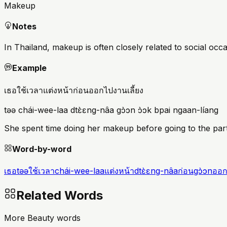
Makeup
Notes
In Thailand, makeup is often closely related to social occa
Example
เธอใช้เวลาแต่งหน้าก่อนออกไปงานเลี้ยง
təə chái-wee-laa dtɛ̀ɛng-nâa gɔ̀ɔn ɔ̀ɔk bpai ngaan-líang
She spent time doing her makeup before going to the part
Word-by-word
เธอ
təə
ใช้เวลา
chái-wee-laa
แต่งหน้า
dtɛ̀ɛng-nâa
ก่อน
gɔ̀ɔn
ออ
Related Words
More Beauty words