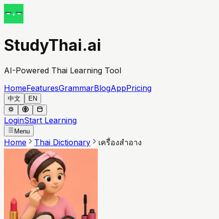
StudyThai.ai
AI-Powered Thai Learning Tool
Home
Features
Grammar
Blog
App
Pricing
中文
EN
Login
Start Learning
Menu
Home
Thai Dictionary
เครื่องสำอาง