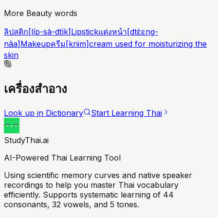
More Beauty words
ลิปสติก
[
líp-sà-dtìk
]
Lipstick
แต่งหน้า
[
dtɛ̀ɛng-
nâa
]
Makeup
ครีม
[
kriim
]
cream used for moisturizing the
skin
เครื่องสำอาง
Look up in Dictionary
Start Learning Thai
StudyThai.ai
AI-Powered Thai Learning Tool
Using scientific memory curves and native speaker
recordings to help you master Thai vocabulary
efficiently. Supports systematic learning of 44
consonants, 32 vowels, and 5 tones.