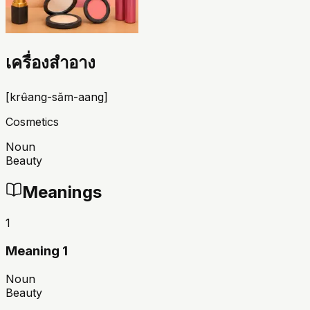
เครื่องสำอาง
[
krʉ̂ang-sǎm-aang
]
Cosmetics
Noun
Beauty
Meanings
1
Meaning 1
Noun
Beauty