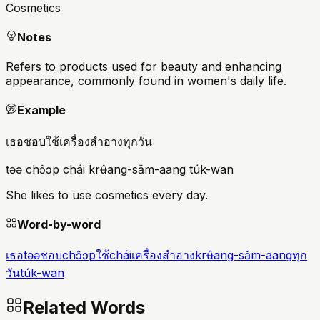
Cosmetics
Notes
Refers to products used for beauty and enhancing
appearance, commonly found in women's daily life.
Example
เธอชอบใช้เครื่องสำอางทุกวัน
təə chɔ̂ɔp chái krʉ̂ang-sǎm-aang túk-wan
She likes to use cosmetics every day.
Word-by-word
เธอ
təə
ชอบ
chɔ̂ɔp
ใช้
chái
เครื่องสำอาง
krʉ̂ang-sǎm-aang
ทุก
วัน
túk-wan
Related Words