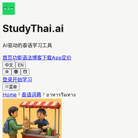
StudyThai.ai
AI驱动的泰语学习工具
首页
功能
语法
博客
下载App
定价
中文
EN
登录
开始学习
菜单
Home
泰语词典
อาหารริมทาง