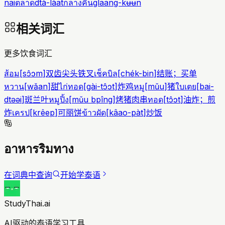
nai
ตลาด
dtà-làat
กลางคืน
glaang-kʉʉn
相关词汇
更多饮食词汇
ส้อม
[
sɔ̂ɔm
]
双齿尖头铁叉
เช็คบิล
[
chék-bin
]
结账；买单
หวาน
[
wǎan
]
甜
ไก่ทอด
[
gài-tɔ̂ɔt
]
炸鸡
หมู
[
mǔu
]
猪
ใบเตย
[
bai-
dtəəi
]
斑兰叶
หมูปิ้ง
[
mǔu bpîng
]
烤猪肉串
ทอด
[
tɔ̂ɔt
]
油炸；煎
炸
เครป
[
krêep
]
可丽饼
ข้าวผัด
[
kâao-pàt
]
炒饭
อาหารริมทาง
在词典中查询
开始学泰语
StudyThai.ai
AI驱动的泰语学习工具