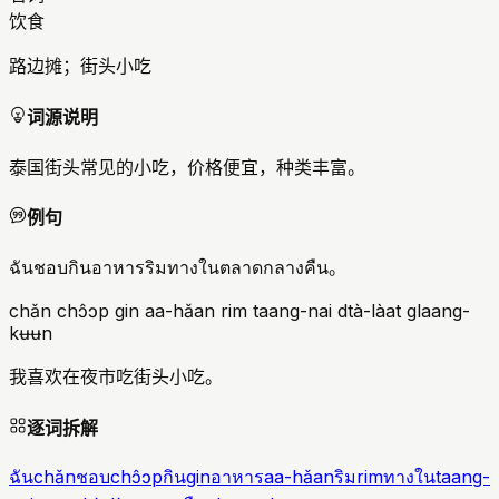
饮食
路边摊；街头小吃
词源说明
泰国街头常见的小吃，价格便宜，种类丰富。
例句
ฉันชอบกินอาหารริมทางในตลาดกลางคืน。
chǎn chɔ̂ɔp gin aa-hǎan rim taang-nai dtà-làat glaang-
kʉʉn
我喜欢在夜市吃街头小吃。
逐词拆解
ฉัน
chǎn
ชอบ
chɔ̂ɔp
กิน
gin
อาหาร
aa-hǎan
ริม
rim
ทางใน
taang-