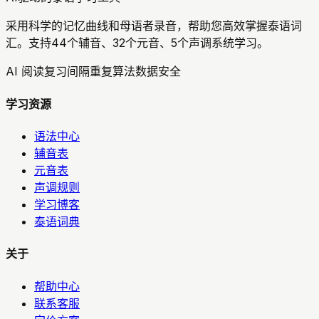
采用科学的记忆曲线和母语者录音，帮助您高效掌握泰语词
汇。支持44个辅音、32个元音、5个声调系统学习。
AI 阅读复习
间隔重复算法
数据安全
学习资源
语法中心
辅音表
元音表
声调规则
学习博客
泰语词典
关于
帮助中心
联系客服