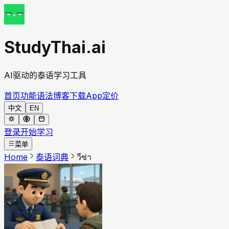
StudyThai.ai
AI驱动的泰语学习工具
首页
功能
语法
博客
下载App
定价
中文
EN
登录
开始学习
菜单
Home
泰语词典
วีซ่า