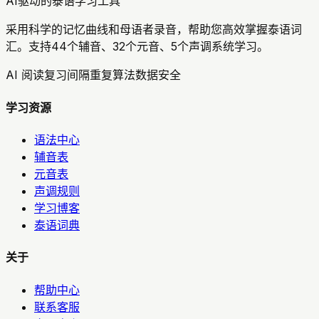
AI驱动的泰语学习工具
采用科学的记忆曲线和母语者录音，帮助您高效掌握泰语词
汇。支持44个辅音、32个元音、5个声调系统学习。
AI 阅读复习
间隔重复算法
数据安全
学习资源
语法中心
辅音表
元音表
声调规则
学习博客
泰语词典
关于
帮助中心
联系客服