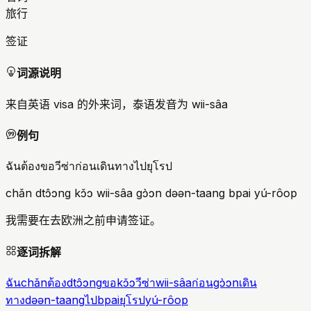
旅行
签证
词源说明
来自英语 visa 的外来词，泰语发音为 wii-sâa
例句
ฉันต้องขอวีซ่าก่อนเดินทางไปยุโรป
chǎn dtɔ̂ɔng kɔ̌ɔ wii-sâa gɔ̀ɔn dəən-taang bpai yú-rôop
我需要在去欧洲之前申请签证。
逐词拆解
ฉัน
chǎn
ต้อง
dtɔ̂ɔng
ขอ
kɔ̌ɔ
วีซ่า
wii-sâa
ก่อน
gɔ̀ɔn
เดิน
ทาง
dəən-taang
ไป
bpai
ยุโรป
yú-rôop