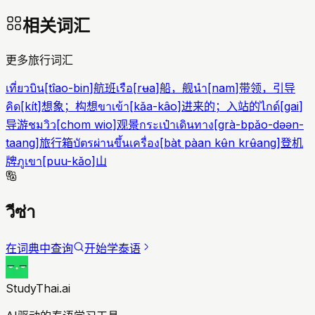
相关词汇
更多旅行词汇
เที่ยวบิน
[
tîao-bin
]
航班
เรือ
[
rʉa
]
船，舰
นำ
[
nam
]
带领，引导
คิด
[
kít
]
想象；构想
ขาเข้า
[
kǎa-kâo
]
进来的；入站的
ไกด์
[
gai
]
导游
ชมวิว
[
chom wio
]
观景
กระเป๋าเดินทาง
[
grà-bpǎo-dəən-
taang
]
旅行箱
บัตรผ่านขึ้นเครื่อง
[
bàt pàan kʉ̂n krʉ̂ang
]
登机
牌
ภูเขา
[
puu-kǎo
]
山
วีซ่า
在词典中查询
开始学泰语
StudyThai.ai