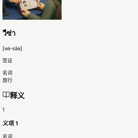
วีซ่า
[
wii-sâa
]
签证
名词
旅行
释义
1
义项 1
名词