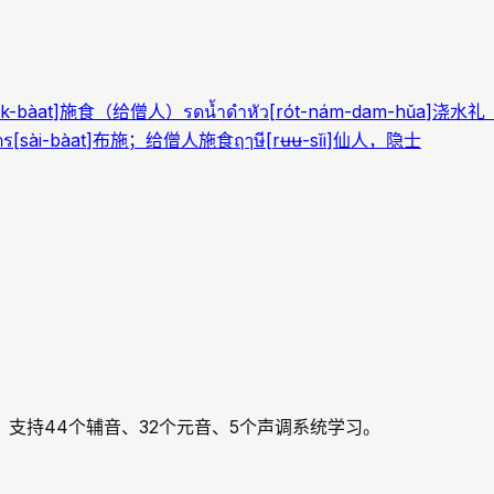
àk-bàat
]
施食（给僧人）
รดน้ำดำหัว
[
rót-nám-dam-hǔa
]
浇水礼
ตร
[
sài-bàat
]
布施；给僧人施食
ฤๅษี
[
rʉʉ-sǐi
]
仙人，隐士
支持44个辅音、32个元音、5个声调系统学习。