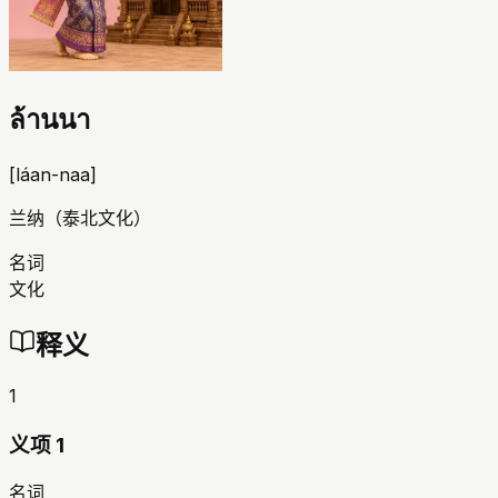
ล้านนา
[
láan-naa
]
兰纳（泰北文化）
名词
文化
释义
1
义项 1
名词