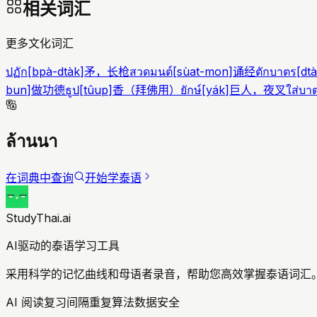
相关词汇
更多文化词汇
ปฏัก
[
bpà-dtàk
]
矛，长枪
สวดมนต์
[
sùat-mon
]
诵经
ตักบาตร
[
dt
bun
]
做功德
ธูป
[
tûup
]
香（拜佛用）
ยักษ์
[
yák
]
巨人，夜叉
ใส่บา
ล้านนา
在词典中查询
开始学泰语
StudyThai.ai
AI驱动的泰语学习工具
采用科学的记忆曲线和母语者录音，帮助您高效掌握泰语词汇。
AI 阅读复习
间隔重复算法
数据安全