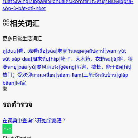
rùat
วิ่ง
wîng
ไป
bpai
ช่วย
chûai
คน
kon
ที่
tîi
ประสบอุบัติเหตุ
bprà-
sòp-ù-bàt-dtì-hèet
相关词汇
更多日常生活词汇
ดู
[
duu
]
看，观看
เสือ
[
sʉ̌a
]
老虎
วันหยุดสุดสัปดาห์
[
wan-yùt
sùt-sàp-daa
]
周末
หีบ
[
hìip
]
箱子，大木箱，衣箱
จะ
[
jà
]
将，将
要
พายุ
[
paa-yú
]
暴风雨
เก่ง
[
gèeng
]
厉害，擅长，能干
ฮิต
[
hít
]
热门；受欢迎
สามเหลี่ยม
[
sǎam-lìam
]
三角形
กลับบ้าน
[
glàp
bâan
]
回家
รถตำรวจ
在词典中查询
开始学泰语