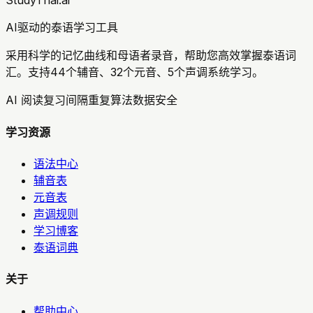
StudyThai.ai
AI驱动的泰语学习工具
采用科学的记忆曲线和母语者录音，帮助您高效掌握泰语词
汇。支持44个辅音、32个元音、5个声调系统学习。
AI 阅读复习
间隔重复算法
数据安全
学习资源
语法中心
辅音表
元音表
声调规则
学习博客
泰语词典
关于
帮助中心