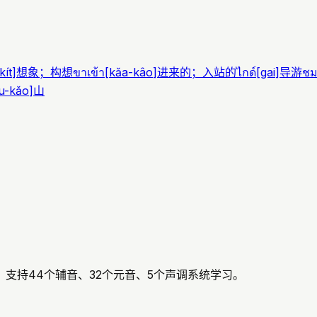
kít
]
想象；构想
ขาเข้า
[
kǎa-kâo
]
进来的；入站的
ไกด์
[
gai
]
导游
ชม
u-kǎo
]
山
支持44个辅音、32个元音、5个声调系统学习。