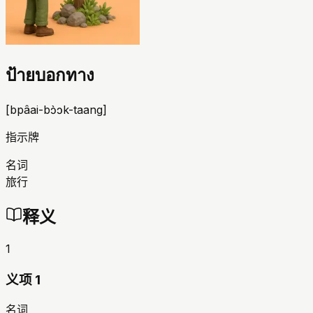
ป้ายบอกทาง
[
bpâai-bɔ̀ɔk-taang
]
指示牌
名词
旅行
释义
1
义项 1
名词