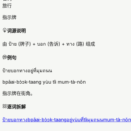
旅行
指示牌
词源说明
由 ป้าย (牌子) + บอก (告诉) + ทาง (路) 组成
例句
ป้ายบอกทางอยู่ที่มุมถนน
bpâai-bɔ̀ɔk-taang yùu tîi mum-tà-nǒn
指示牌在街角。
逐词拆解
ป้ายบอกทาง
bpâai-bɔ̀ɔk-taang
อยู่
yùu
ที่
tîi
มุมถนน
mum-tà-nǒn