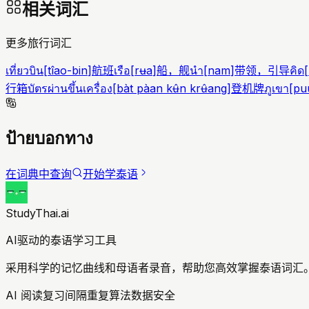
相关词汇
更多旅行词汇
เที่ยวบิน
[
tîao-bin
]
航班
เรือ
[
rʉa
]
船，舰
นำ
[
nam
]
带领，引导
คิด
[
行箱
บัตรผ่านขึ้นเครื่อง
[
bàt pàan kʉ̂n krʉ̂ang
]
登机牌
ภูเขา
[
pu
ป้ายบอกทาง
在词典中查询
开始学泰语
StudyThai.ai
AI驱动的泰语学习工具
采用科学的记忆曲线和母语者录音，帮助您高效掌握泰语词汇。
AI 阅读复习
间隔重复算法
数据安全