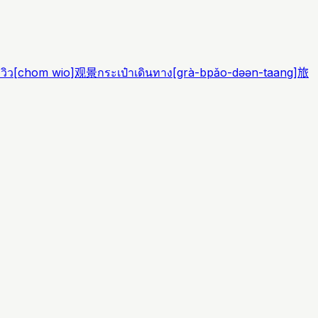
วิว
[
chom wio
]
观景
กระเป๋าเดินทาง
[
grà-bpǎo-dəən-taang
]
旅