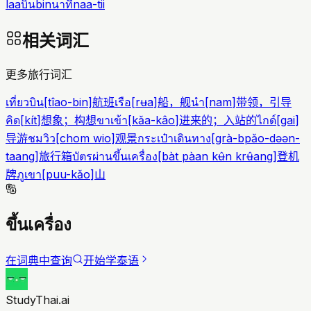
laa
บิน
bin
นาที
naa-tii
相关词汇
更多旅行词汇
เที่ยวบิน
[
tîao-bin
]
航班
เรือ
[
rʉa
]
船，舰
นำ
[
nam
]
带领，引导
คิด
[
kít
]
想象；构想
ขาเข้า
[
kǎa-kâo
]
进来的；入站的
ไกด์
[
gai
]
导游
ชมวิว
[
chom wio
]
观景
กระเป๋าเดินทาง
[
grà-bpǎo-dəən-
taang
]
旅行箱
บัตรผ่านขึ้นเครื่อง
[
bàt pàan kʉ̂n krʉ̂ang
]
登机
牌
ภูเขา
[
puu-kǎo
]
山
ขึ้นเครื่อง
在词典中查询
开始学泰语
StudyThai.ai