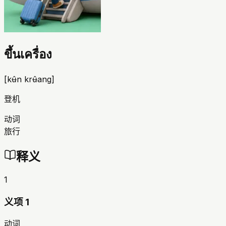
ขึ้นเครื่อง
[
kʉ̂n krʉ̂ang
]
登机
动词
旅行
释义
1
义项 1
动词