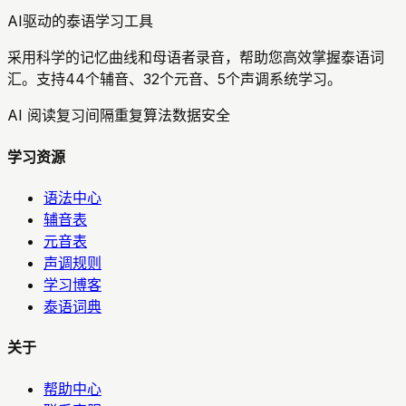
AI驱动的泰语学习工具
采用科学的记忆曲线和母语者录音，帮助您高效掌握泰语词
汇。支持44个辅音、32个元音、5个声调系统学习。
AI 阅读复习
间隔重复算法
数据安全
学习资源
语法中心
辅音表
元音表
声调规则
学习博客
泰语词典
关于
帮助中心