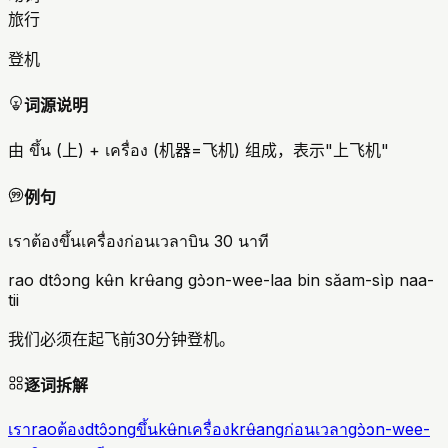
旅行
登机
词源说明
由 ขึ้น (上) + เครื่อง (机器=飞机) 组成，表示"上飞机"
例句
เราต้องขึ้นเครื่องก่อนเวลาบิน 30 นาที
rao dtɔ̂ɔng kʉ̂n krʉ̂ang gɔ̀ɔn-wee-laa bin sǎam-sìp naa-
tii
我们必须在起飞前30分钟登机。
逐词拆解
เรา
rao
ต้อง
dtɔ̂ɔng
ขึ้น
kʉ̂n
เครื่อง
krʉ̂ang
ก่อนเวลา
gɔ̀ɔn-wee-