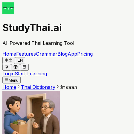
StudyThai.ai
AI-Powered Thai Learning Tool
Home
Features
Grammar
Blog
App
Pricing
中文
EN
Login
Start Learning
Menu
Home
Thai Dictionary
ย้ายออก