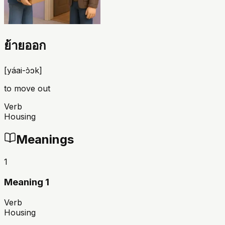
ย้ายออก
[
yáai-ɔ̀ɔk
]
to move out
Verb
Housing
Meanings
1
Meaning 1
Verb
Housing