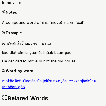
to move out
Notes
A compound word of ย้าย (move) + ออก (exit).
Example
เขาตัดสินใจย้ายออกจากบ้านเก่า
kǎo dtàt-sǐn-jai yáai-ɔ̀ɔk jàak bâan-gào
He decided to move out of the old house.
Word-by-word
เขา
kǎo
ตัดสินใจ
dtàt-sǐn-jai
ย้ายออก
yáai-ɔ̀ɔk
จาก
jàak
บ้าน
เก่า
bâan-gào
Related Words