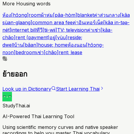
More Housing words
ห้อง
[
hɔ̂ɔng
]
room
ผ้าห่ม
[
pâa-hòm
]
blanket
ค่าส่วนกลาง
[
kâa
sùan-glaang
]
common area fee
ค่าอินเทอร์เน็ต
[
kâa in-təə-
nét
]
internet bill
ทีวี
[
tii-wii
]
TV; television
ค่าเช่า
[
kâa-
châo
]
rent (payment)
อยู่
[
yùu
]
reside;
dwell
บ้าน
[
bâan
]
house; home
ห้องนอน
[
hɔ̂ɔng-
nɔɔn
]
bedroom
เช่า
[
châo
]
rent; lease
ย้ายออก
Look up in Dictionary
Start Learning Thai
StudyThai.ai
AI-Powered Thai Learning Tool
Using scientific memory curves and native speaker
recordings to help you master Thai vocabulary