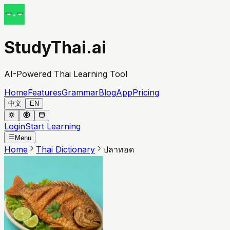
StudyThai.ai
AI-Powered Thai Learning Tool
Home
Features
Grammar
Blog
App
Pricing
中文
EN
Login
Start Learning
Menu
Home
Thai Dictionary
ปลาทอด