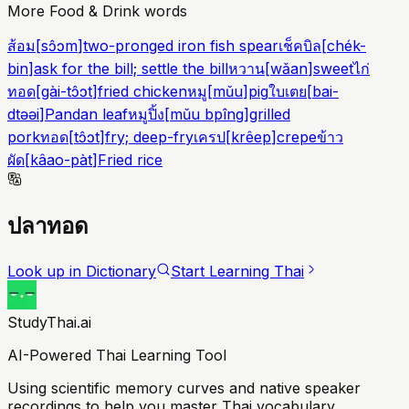
More Food & Drink words
ส้อม
[
sɔ̂ɔm
]
two-pronged iron fish spear
เช็คบิล
[
chék-
bin
]
ask for the bill; settle the bill
หวาน
[
wǎan
]
sweet
ไก่
ทอด
[
gài-tɔ̂ɔt
]
fried chicken
หมู
[
mǔu
]
pig
ใบเตย
[
bai-
dtəəi
]
Pandan leaf
หมูปิ้ง
[
mǔu bpîng
]
grilled
pork
ทอด
[
tɔ̂ɔt
]
fry; deep-fry
เครป
[
krêep
]
crepe
ข้าว
ผัด
[
kâao-pàt
]
Fried rice
ปลาทอด
Look up in Dictionary
Start Learning Thai
StudyThai.ai
AI-Powered Thai Learning Tool
Using scientific memory curves and native speaker
recordings to help you master Thai vocabulary