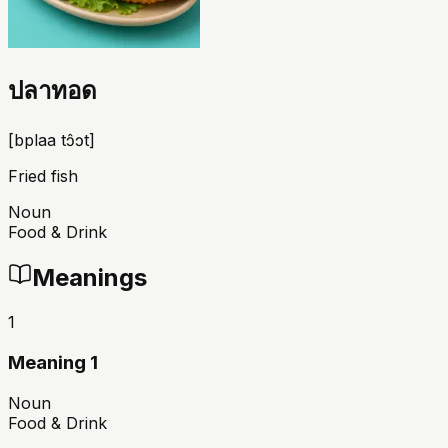
ปลาทอด
[
bplaa tɔ̂ɔt
]
Fried fish
Noun
Food & Drink
Meanings
1
Meaning 1
Noun
Food & Drink