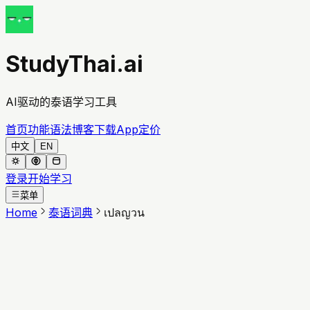
StudyThai.ai
AI驱动的泰语学习工具
首页
功能
语法
博客
下载App
定价
中文
EN
登录
开始学习
菜单
Home
泰语词典
เปลญวน