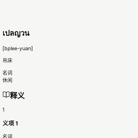
เปลญวน
[
bplee-yuan
]
吊床
名词
休闲
释义
1
义项 1
名词