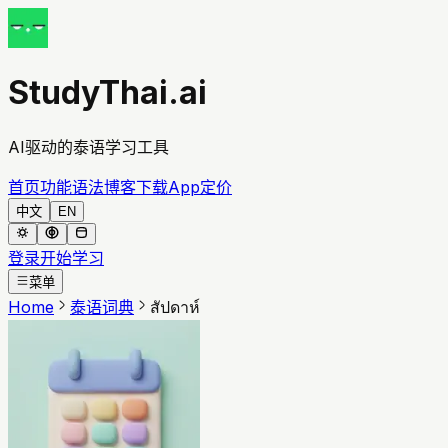
StudyThai.ai
AI驱动的泰语学习工具
首页
功能
语法
博客
下载App
定价
中文
EN
登录
开始学习
菜单
Home
泰语词典
สัปดาห์