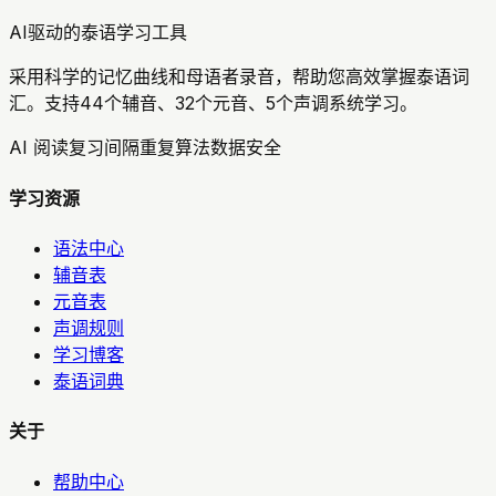
AI驱动的泰语学习工具
采用科学的记忆曲线和母语者录音，帮助您高效掌握泰语词
汇。支持44个辅音、32个元音、5个声调系统学习。
AI 阅读复习
间隔重复算法
数据安全
学习资源
语法中心
辅音表
元音表
声调规则
学习博客
泰语词典
关于
帮助中心