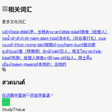
相关词汇
更多文化词汇
ปฏัก
[
bpà-dtàk
]
矛，长枪
ตักบาตร
[
dtàk-bàat
]
施食（给僧人）
รดน้ำดำหัว
[
rót-nám-dam-hǔa
]
浇水礼（向长辈行礼）
ถอด
รองเท้า
[
tɔ̀ɔt rɔɔng-táo
]
脱鞋
ทำบุญ
[
tam-bun
]
做功德
ธูป
[
tûup
]
香（拜佛用）
ยักษ์
[
yák
]
巨人，夜叉
ใส่บาตร
[
sài-
bàat
]
布施；给僧人施食
ฤๅษี
[
rʉʉ-sǐi
]
仙人，隐士
พื้น
เมือง
[
pʉ́ʉn-mʉang
]
本地的；当地的
สวดมนต์
在词典中查询
开始学泰语
StudyThai.ai