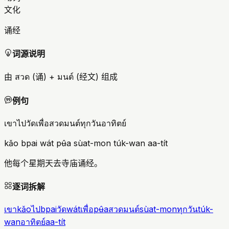
文化
诵经
词源说明
由 สวด (诵) + มนต์ (经文) 组成
例句
เขาไปวัดเพื่อสวดมนต์ทุกวันอาทิตย์
kǎo bpai wát pʉ̂a sùat-mon túk-wan aa-tít
他每个星期天去寺庙诵经。
逐词拆解
เขา
kǎo
ไป
bpai
วัด
wát
เพื่อ
pʉ̂a
สวดมนต์
sùat-mon
ทุกวัน
túk-
wan
อาทิตย์
aa-tít