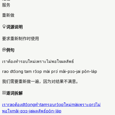
服务
重新做
词源说明
要求重新制作时使用
例句
เราต้องทำรอบใหม่เพราะไม่พอใจผลลัพธ์
rao dtɔ̂ɔng tam rɔ̂ɔp mài prɔ́ mâi-pɔɔ-jai pǒn-láp
我们需要重新做一遍，因为对结果不满意。
逐词拆解
เรา
rao
ต้อง
dtɔ̂ɔng
ทำ
tam
รอบ
rɔ̂ɔp
ใหม่
mài
เพราะ
prɔ́
ไม่
พอใจ
mâi-pɔɔ-jai
ผลลัพธ์
pǒn-láp