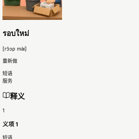
รอบใหม่
[
rɔ̂ɔp mài
]
重新做
短语
服务
释义
1
义项 1
短语