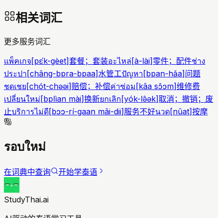
相关词汇
更多服务词汇
แพ็คเกจ
[
pɛ́k-gèet
]
套餐；套装
อะไหล่
[
à-lài
]
零件；配件
ช่าง
ประปา
[
châng-bpra-bpaa
]
水管工
ปัญหา
[
bpan-hǎa
]
问题
ชดเชย
[
chót-chəəi
]
赔偿；补偿
ค่าซ่อม
[
kâa sɔ̂ɔm
]
维修费
เปลี่ยนใหม่
[
bplìan mài
]
换新
ยกเลิก
[
yók-lə̂ək
]
取消；撤销；废
止
บริการไม่ดี
[
bɔɔ-rí-gaan mâi-dii
]
服务不好
นวด
[
nûat
]
按摩
รอบใหม่
在词典中查询
开始学泰语
StudyThai.ai