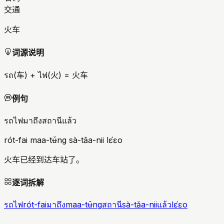
交通
火车
词源说明
รถ(车) + ไฟ(火) = 火车
例句
รถไฟมาถึงสถานีแล้ว
rót-fai maa-tʉ̌ng sà-tǎa-nii lɛ́ɛo
火车已经到达车站了。
逐词拆解
รถไฟ
rót-fai
มาถึง
maa-tʉ̌ng
สถานี
sà-tǎa-nii
แล้ว
lɛ́ɛo