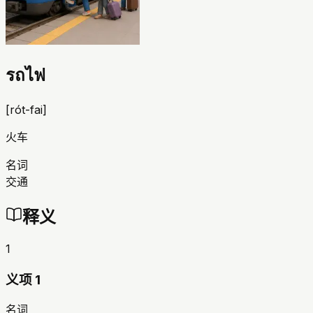
รถไฟ
[
rót-fai
]
火车
名词
交通
释义
1
义项 1
名词