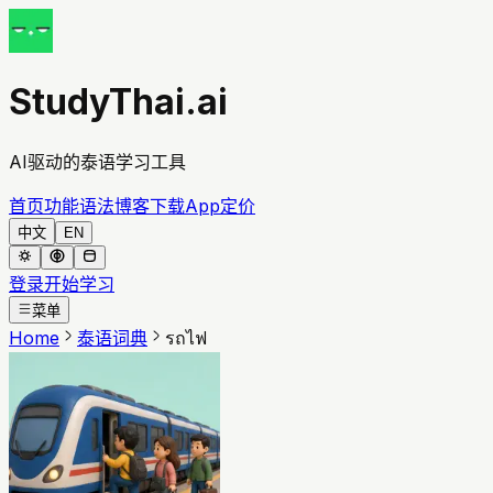
StudyThai.ai
AI驱动的泰语学习工具
首页
功能
语法
博客
下载App
定价
中文
EN
登录
开始学习
菜单
Home
泰语词典
รถไฟ