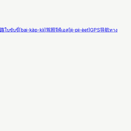
路
ใบขับขี่
[
bai-kàp-kìi
]
驾照
จีพีเอส
[
jii-pii-èet
]
GPS导航
ทาง