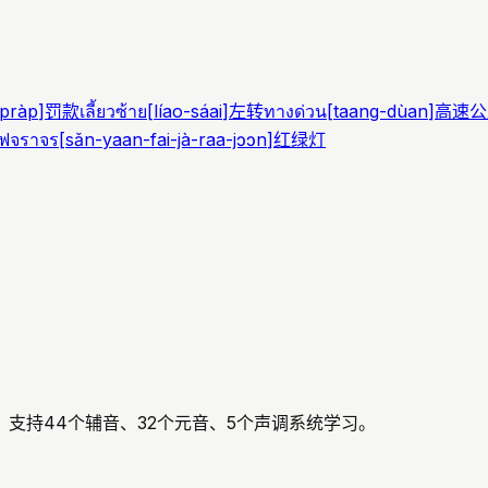
pràp
]
罚款
เลี้ยวซ้าย
[
líao-sáai
]
左转
ทางด่วน
[
taang-dùan
]
高速公
ฟจราจร
[
sǎn-yaan-fai-jà-raa-jɔɔn
]
红绿灯
支持44个辅音、32个元音、5个声调系统学习。