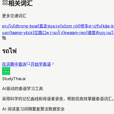
相关词汇
更多交通词汇
ตรงไป
[
dtrong-bpai
]
直走
ซ่อมรถ
[
sɔ̂ɔm rót
]
修车
ค่าปรับ
[
kâa-b
แยก
[
taang-yɛ̂ɛk
]
岔路口
ความเร็ว
[
kwaam-reo
]
速度
สัญญาณไ
รถไฟ
在词典中查询
开始学泰语
StudyThai.ai
AI驱动的泰语学习工具
采用科学的记忆曲线和母语者录音，帮助您高效掌握泰语词汇。
AI 阅读复习
间隔重复算法
数据安全