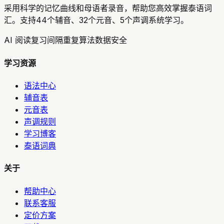
采用科学的记忆曲线和母语者录音，帮助您高效掌握泰语词
汇。支持44个辅音、32个元音、5个声调系统学习。
AI 阅读复习
间隔重复算法
数据安全
学习资源
语法中心
辅音表
元音表
声调规则
学习博客
泰语词典
关于
帮助中心
联系客服
定价方案