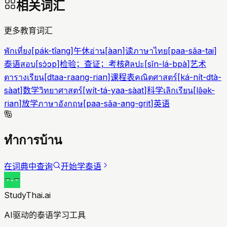
相关词汇
更多教育词汇
พักเที่ยง
[
pák-tîang
]
午休
อ่าน
[
àan
]
读
ภาษาไทย
[
paa-sǎa-tai
]
泰语
สอบ
[
sɔ̀ɔp
]
检验；查证；考核
ศิลปะ
[
sǐn-lá-bpà
]
艺术
ตารางเรียน
[
dtaa-raang-rian
]
课程表
คณิตศาสตร์
[
ká-nít-dtà-
sàat
]
数学
วิทยาศาสตร์
[
wít-tá-yaa-sàat
]
科学
เลิกเรียน
[
lə̂ək-
rian
]
放学
ภาษาอังกฤษ
[
paa-sǎa-ang-grit
]
英语
ทำการบ้าน
在词典中查询
开始学泰语
StudyThai.ai
AI驱动的泰语学习工具