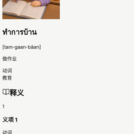
ทำการบ้าน
[
tam-gaan-bâan
]
做作业
动词
教育
释义
1
义项 1
动词