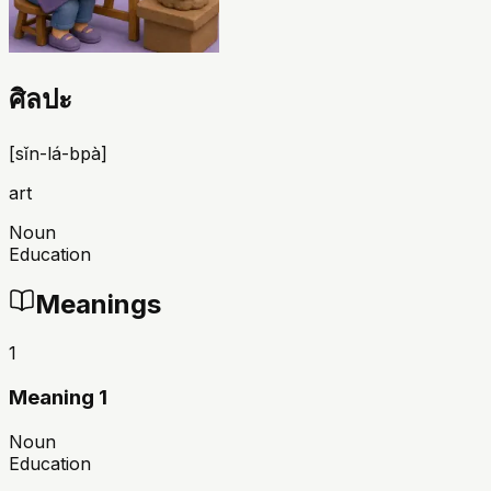
ศิลปะ
[
sǐn-lá-bpà
]
art
Noun
Education
Meanings
1
Meaning 1
Noun
Education