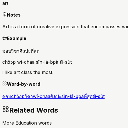
art
Notes
Art is a form of creative expression that encompasses va
Example
ชอบวิชาศิลปะที่สุด
chɔ̂ɔp wí-chaa sǐn-lá-bpà tîi-sùt
I like art class the most.
Word-by-word
ชอบ
chɔ̂ɔp
วิชา
wí-chaa
ศิลปะ
sǐn-lá-bpà
ที่สุด
tîi-sùt
Related Words
More Education words