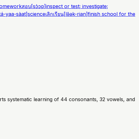
homework
สอบ
[
sɔ̀ɔp
]
inspect or test; investigate;
tá-yaa-sàat
]
science
เลิกเรียน
[
lə̂ək-rian
]
finish school for the
rts systematic learning of 44 consonants, 32 vowels, and