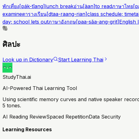
พักเที่ยง
[
pák-tîang
]
lunch break
อ่าน
[
àan
]
to read
ภาษาไทย
[
p
examine
ตารางเรียน
[
dtaa-raang-rian
]
class schedule; timeta
day; school lets out
ภาษาอังกฤษ
[
paa-sǎa-ang-grit
]
English 
ศิลปะ
Look up in Dictionary
Start Learning Thai
StudyThai.ai
AI-Powered Thai Learning Tool
Using scientific memory curves and native speaker record
5 tones.
AI Reading Review
Spaced Repetition
Data Security
Learning Resources