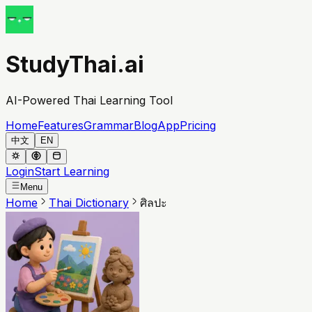
StudyThai.ai
AI-Powered Thai Learning Tool
Home
Features
Grammar
Blog
App
Pricing
中文
EN
Login
Start Learning
Menu
Home
Thai Dictionary
ศิลปะ