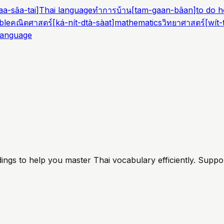
aa-sǎa-tai
]
Thai language
ทำการบ้าน
[
tam-gaan-bâan
]
to do 
ble
คณิตศาสตร์
[
ká-nít-dtà-sàat
]
mathematics
วิทยาศาสตร์
[
wít-
language
ings to help you master Thai vocabulary efficiently. Suppo