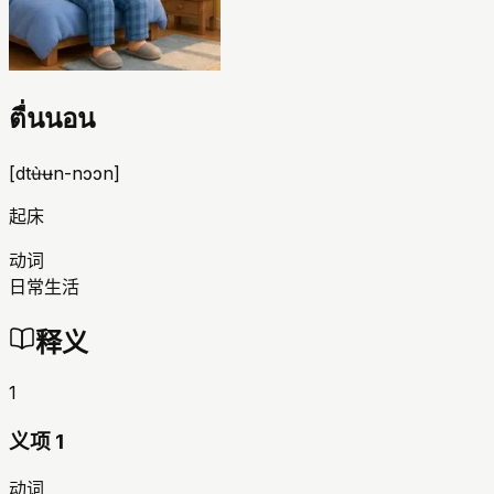
ตื่นนอน
[
dtʉ̀ʉn-nɔɔn
]
起床
动词
日常生活
释义
1
义项 1
动词