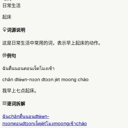
日常生活
起床
词源说明
这是日常生活中常用的词，表示早上起床的动作。
例句
ฉันตื่นนอนตอนเจ็ดโมงเช้า
chǎn dtʉ̀ʉn-nɔɔn dtɔɔn jèt moong cháo
我早上七点起床。
逐词拆解
ฉัน
chǎn
ตื่นนอน
dtʉ̀ʉn-
nɔɔn
ตอน
dtɔɔn
เจ็ด
jèt
โมง
moong
เช้า
cháo