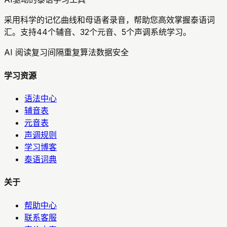
采用科学的记忆曲线和母语者录音，帮助您高效掌握泰语词
汇。支持44个辅音、32个元音、5个声调系统学习。
AI 阅读复习
间隔重复算法
数据安全
学习资源
语法中心
辅音表
元音表
声调规则
学习博客
泰语词典
关于
帮助中心
联系客服