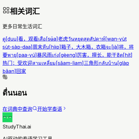
相关词汇
更多日常生活词汇
ดู
[
duu
]
看，观看
เสือ
[
sʉ̌a
]
老虎
วันหยุดสุดสัปดาห์
[
wan-yùt
sùt-sàp-daa
]
周末
หีบ
[
hìip
]
箱子，大木箱，衣箱
จะ
[
jà
]
将，将
要
พายุ
[
paa-yú
]
暴风雨
เก่ง
[
gèeng
]
厉害，擅长，能干
ฮิต
[
hít
]
热门；受欢迎
สามเหลี่ยม
[
sǎam-lìam
]
三角形
กลับบ้าน
[
glàp
bâan
]
回家
ตื่นนอน
在词典中查询
开始学泰语
StudyThai.ai
AI驱动的泰语学习工具