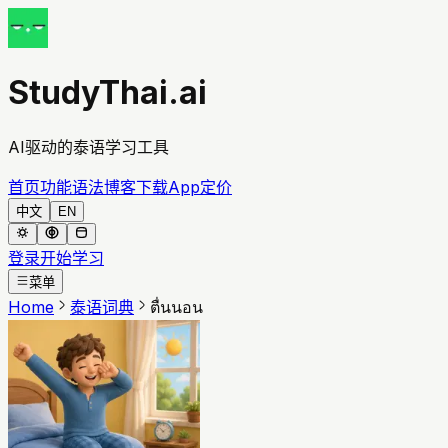
StudyThai.ai
AI驱动的泰语学习工具
首页
功能
语法
博客
下载App
定价
中文
EN
登录
开始学习
菜单
Home
泰语词典
ตื่นนอน