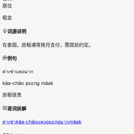
居住
租金
词源说明
在泰国，房租通常按月支付，需提前约定。
例句
ค่าเช่าแพงมาก
kâa-châo pɛɛng mâak
房租很贵
逐词拆解
ค่าเช่า
kâa-châo
แพง
pɛɛng
มาก
mâak