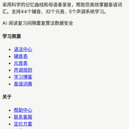
采用科学的记忆曲线和母语者录音，帮助您高效掌握泰语词
汇。支持44个辅音、32个元音、5个声调系统学习。
AI 阅读复习
间隔重复算法
数据安全
学习资源
语法中心
辅音表
元音表
声调规则
学习博客
泰语词典
关于
帮助中心
联系客服
定价方案