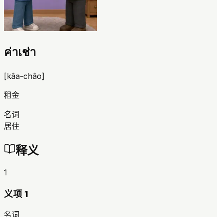
ค่าเช่า
[
kâa-châo
]
租金
名词
居住
释义
1
义项 1
名词