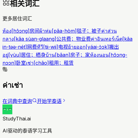
相关词汇
更多居住词汇
ห้อง
[
hɔ̂ɔng
]
房间
ผ้าห่ม
[
pâa-hòm
]
毯子；被子
ค่าส่วน
กลาง
[
kâa sùan-glaang
]
公共费；物业费
ค่าอินเทอร์เน็ต
[
kâa
in-təə-nét
]
网费
ทีวี
[
tii-wii
]
电视
ย้ายออก
[
yáai-ɔ̀ɔk
]
搬出
อยู่
[
yùu
]
居住；栖身
บ้าน
[
bâan
]
房子；家
ห้องนอน
[
hɔ̂ɔng-
nɔɔn
]
卧室
เช่า
[
châo
]
租用；租赁
ค่าเช่า
在词典中查询
开始学泰语
StudyThai.ai
AI驱动的泰语学习工具