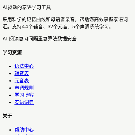
AI驱动的泰语学习工具
采用科学的记忆曲线和母语者录音，帮助您高效掌握泰语词
汇。支持44个辅音、32个元音、5个声调系统学习。
AI 阅读复习
间隔重复算法
数据安全
学习资源
语法中心
辅音表
元音表
声调规则
学习博客
泰语词典
关于
帮助中心