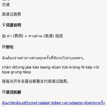
交通
高速过路费
词源说明
由 ค่า (费用) + ทางด่วน (高速) 组成
例句
ฉันต้องจ่ายค่าทางด่วนทุกครั้งที่ขับรถไปกรุงเทพฯ。
chǎn dtɔ̂ɔng jàai kâa taang-dùan túk-kráng-tîi kàp-rót
bpai grung-têep
我每次开车去曼谷都要支付高速过路费。
逐词拆解
ฉัน
chǎn
ต้อง
dtɔ̂ɔng
จ่าย
jàai
ค่า
kâa
ทางด่วน
taang-dùan
ทุกครั้ง