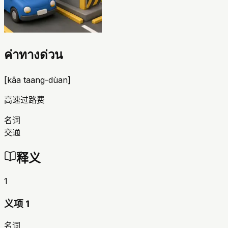
ค่าทางด่วน
[
kâa taang-dùan
]
高速过路费
名词
交通
释义
1
义项 1
名词