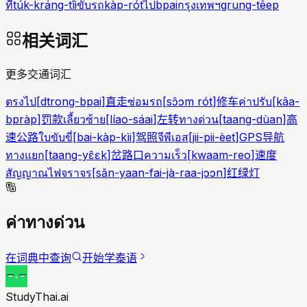
ที่
túk-kráng-tîi
ขับรถ
kàp-rót
ไป
bpai
กรุงเทพฯ
grung-têep
相关词汇
更多交通词汇
ตรงไป
[
dtrong-bpai
]
直走
ซ่อมรถ
[
sɔ̂ɔm rót
]
修车
ค่าปรับ
[
kâa-
bpràp
]
罚款
เลี้ยวซ้าย
[
líao-sáai
]
左转
ทางด่วน
[
taang-dùan
]
高
速公路
ใบขับขี่
[
bai-kàp-kìi
]
驾照
จีพีเอส
[
jii-pii-èet
]
GPS导航
ทางแยก
[
taang-yɛ̂ɛk
]
岔路口
ความเร็ว
[
kwaam-reo
]
速度
สัญญาณไฟจราจร
[
sǎn-yaan-fai-jà-raa-jɔɔn
]
红绿灯
ค่าทางด่วน
在词典中查询
开始学泰语
StudyThai.ai