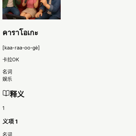
คาราโอเกะ
[
kaa-raa-oo-gè
]
卡拉OK
名词
娱乐
释义
1
义项 1
名词