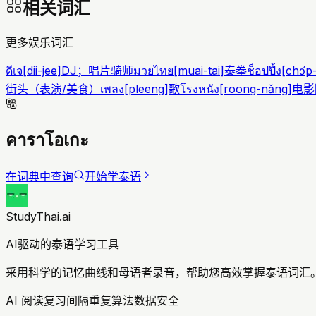
相关词汇
更多娱乐词汇
ดีเจ
[
dii-jee
]
DJ；唱片骑师
มวยไทย
[
muai-tai
]
泰拳
ช็อปปิ้ง
[
chɔ́p
街头（表演/美食）
เพลง
[
pleeng
]
歌
โรงหนัง
[
roong-nǎng
]
电影
คาราโอเกะ
在词典中查询
开始学泰语
StudyThai.ai
AI驱动的泰语学习工具
采用科学的记忆曲线和母语者录音，帮助您高效掌握泰语词汇。
AI 阅读复习
间隔重复算法
数据安全