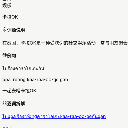
娱乐
卡拉OK
词源说明
在泰国，卡拉OK是一种受欢迎的社交娱乐活动，常与朋友聚
例句
ไปร้องคาราโอเกะกัน
bpai rɔ́ɔng kaa-raa-oo-gè gan
一起去唱卡拉OK
逐词拆解
ไป
bpai
ร้อง
rɔ́ɔng
คาราโอเกะ
kaa-raa-oo-gè
กัน
gan