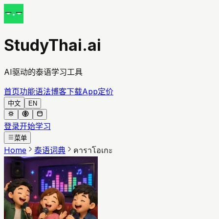
StudyThai.ai
AI驱动的泰语学习工具
首页
功能
语法
博客
下载App
定价
中文
EN
登录
开始学习
菜单
Home
泰语词典
คาราโอเกะ