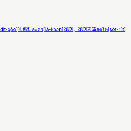
[
dìt-gôo
]
迪斯科
ละคร
[
lá-kɔɔn
]
戏剧；戏剧表演
สตรีท
[
sòt-rîit
]