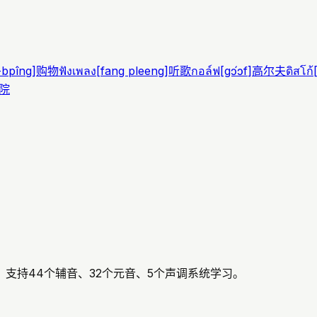
-bpîng
]
购物
ฟังเพลง
[
fang pleeng
]
听歌
กอล์ฟ
[
gɔ́ɔf
]
高尔夫
ดิสโก้
院
支持44个辅音、32个元音、5个声调系统学习。