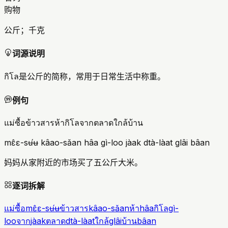
购物
公斤；千克
词源说明
กิโล是公斤的简称，常用于日常生活中称重。
例句
แม่ซื้อข้าวสารห้ากิโลจากตลาดใกล้บ้าน
mɛ̂ɛ-sʉ́ʉ kâao-sǎan hâa gì-loo jàak dtà-làat glâi bâan
妈妈从家附近的市场买了五公斤大米。
逐词拆解
แม่ซื้อ
mɛ̂ɛ-sʉ́ʉ
ข้าวสาร
kâao-sǎan
ห้า
hâa
กิโล
gì-
loo
จาก
jàak
ตลาด
dtà-làat
ใกล้
glâi
บ้าน
bâan