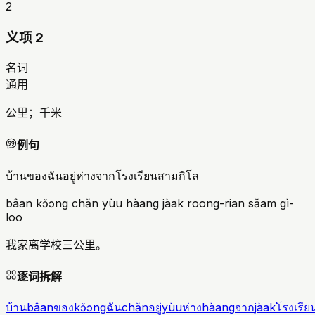
2
义项 2
名词
通用
公里；千米
例句
บ้านของฉันอยู่ห่างจากโรงเรียนสามกิโล
bâan kɔ̌ɔng chǎn yùu hàang jàak roong-rian sǎam gì-
loo
我家离学校三公里。
逐词拆解
บ้าน
bâan
ของ
kɔ̌ɔng
ฉัน
chǎn
อยู่
yùu
ห่าง
hàang
จาก
jàak
โรงเรีย