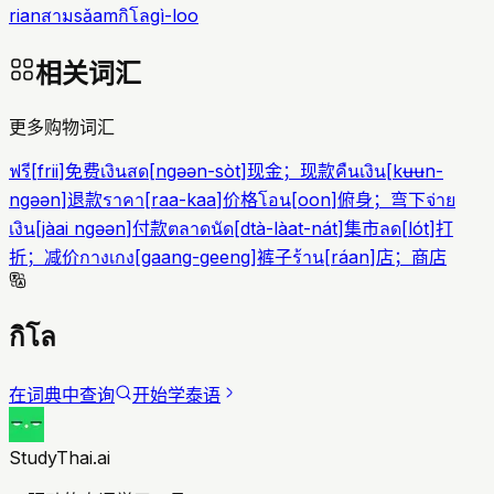
rian
สาม
sǎam
กิโล
gì-loo
相关词汇
更多购物词汇
ฟรี
[
frii
]
免费
เงินสด
[
ngəən-sòt
]
现金；现款
คืนเงิน
[
kʉʉn-
ngəən
]
退款
ราคา
[
raa-kaa
]
价格
โอน
[
oon
]
俯身；弯下
จ่าย
เงิน
[
jàai ngəən
]
付款
ตลาดนัด
[
dtà-làat-nát
]
集市
ลด
[
lót
]
打
折；减价
กางเกง
[
gaang-geeng
]
裤子
ร้าน
[
ráan
]
店；商店
กิโล
在词典中查询
开始学泰语
StudyThai.ai