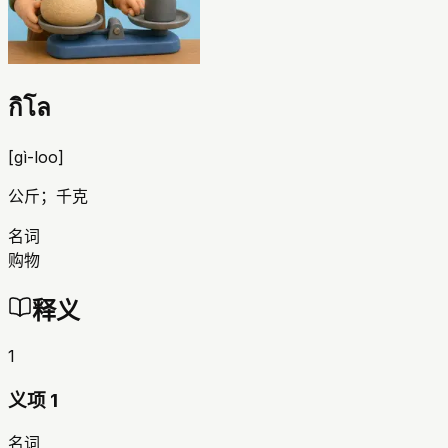
กิโล
[
gì-loo
]
公斤；千克
名词
购物
释义
1
义项 1
名词