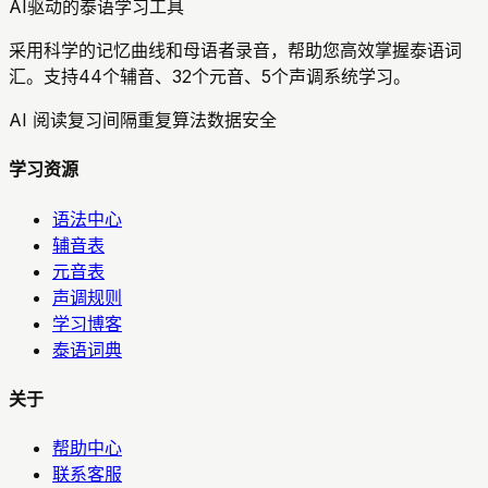
AI驱动的泰语学习工具
采用科学的记忆曲线和母语者录音，帮助您高效掌握泰语词
汇。支持44个辅音、32个元音、5个声调系统学习。
AI 阅读复习
间隔重复算法
数据安全
学习资源
语法中心
辅音表
元音表
声调规则
学习博客
泰语词典
关于
帮助中心
联系客服